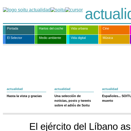
actual
Portada
Hartos del coche
Vida urbana
Cine
El Selector
Medio ambiente
Vida digital
Música
actualidad
actualidad
actualidad
Hasta la vista y gracias
Una selección de
Españoles... SOIT
noticias, posts y tweets
muerto
sobre el adiós de Soitu
El ejército del Líbano a