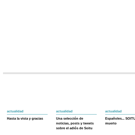
actualidad
actualidad
actualidad
Hasta la vista y gracias
Una selección de
Españoles... SOIT
noticias, posts y tweets
muerto
sobre el adiós de Soitu