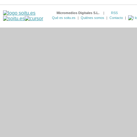
Micromedios Digitales S.L.
|
RSS
Qué es soitu.es
|
Quiénes somos
|
Contacto
|