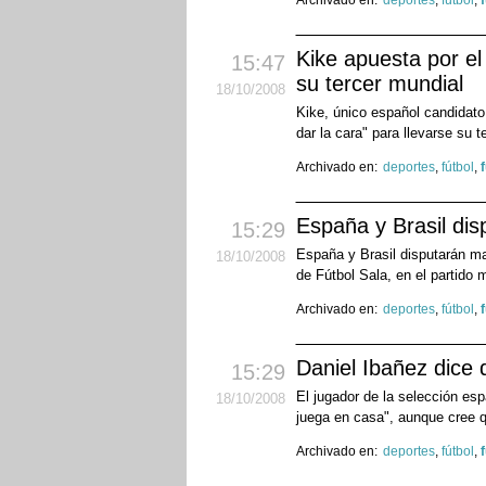
Archivado en:
deportes
,
fútbol
,
Kike apuesta por el
15:47
su tercer mundial
18
/10
/2008
Kike, único español candidato
dar la cara" para llevarse su t
Archivado en:
deportes
,
fútbol
,
España y Brasil dis
15:29
España y Brasil disputarán ma
18
/10
/2008
de Fútbol Sala, en el partido
Archivado en:
deportes
,
fútbol
,
Daniel Ibañez dice 
15:29
El jugador de la selección esp
18
/10
/2008
juega en casa", aunque cree 
Archivado en:
deportes
,
fútbol
,