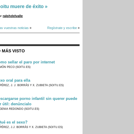
oitu muere de éxito
»
or
ralphdelvalle
as vuestras noticias
»
Regístrate y escribe
»
 MÁS VISTO
mo sellar el paro por internet
MÓN PECO (SOITU.ES)
xo oral para ella
PÉREZ, J. J. BORRÁS Y X. ZUBIETA (SOITU.ES)
scargarse porno infantil sin querer puede
r útil: denúncialo
GENIA REDONDO (SOITU.ES)
ué es el sexo?
PÉREZ, J.J. BORRÁS Y X. ZUBIETA (SOITU.ES)