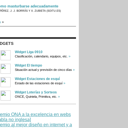
mo masturbarse adecuadamente
PÉREZ, J. J. BORRÁS Y X. ZUBIETA (SOITU.ES)
s
»
IDGETS
Widget Liga 0910
»
Clasificación, calendario, equipos, etc.
Widget El tiempo
»
Situación actual y previsión de cinco días
Widget Estaciones de esquí
»
Estado de las estaciones de esquí
Widget Loterías y Sorteos
»
ONCE, Quiniela, Primitiva, etc.