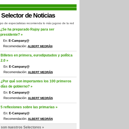
po de especialistas recomienda lo más jugoso de la red
¿Se ha preparado Rajoy para ser
presidente? »
En:
E-Campany@
Recomendación:
ALBERT MEDRÁN
Billetes en primera, eurodiputados y política
2.0 »
En:
E-Campany@
Recomendación:
ALBERT MEDRÁN
¿Por qué son importantes los 100 primeros
días de gobierno? »
En:
E-Campany@
Recomendación:
ALBERT MEDRÁN
5 reflexiones sobre las primarias »
En:
E-Campany@
Recomendación:
ALBERT MEDRÁN
 son nuestros Selectores »