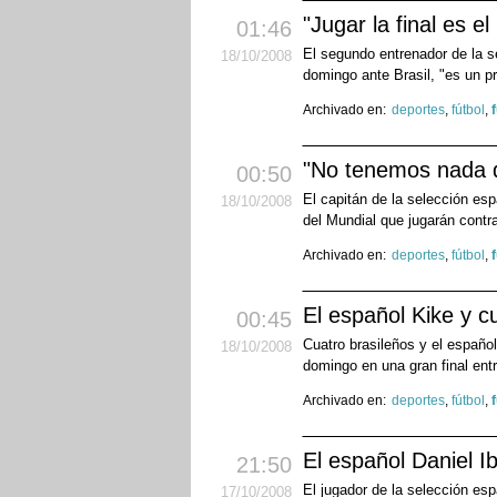
"Jugar la final es 
01:46
El segundo entrenador de la s
18
/10
/2008
domingo ante Brasil, "es un p
Archivado en:
deportes
,
fútbol
,
"No tenemos nada qu
00:50
El capitán de la selección esp
18
/10
/2008
del Mundial que jugarán contra
Archivado en:
deportes
,
fútbol
,
El español Kike y c
00:45
Cuatro brasileños y el español
18
/10
/2008
domingo en una gran final entr
Archivado en:
deportes
,
fútbol
,
El español Daniel Ib
21:50
El jugador de la selección esp
17
/10
/2008