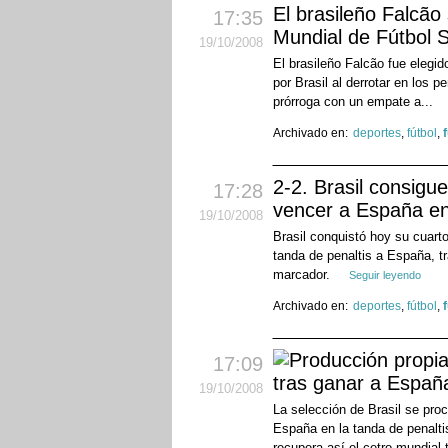
El brasileño Falcão
17:35
Mundial de Fútbol 
19
/10
/2008
El brasileño Falcão fue elegi
por Brasil al derrotar en los p
prórroga con un empate a...
Archivado en:
deportes
,
fútbol
,
2-2. Brasil consigu
17:28
vencer a España en 
19
/10
/2008
Brasil conquistó hoy su cuarto
tanda de penaltis a España, t
marcador.
Seguir leyendo
Archivado en:
deportes
,
fútbol
,
17:09
tras ganar a España
19
/10
/2008
La selección de Brasil se pr
España en la tanda de penaltis
recupera así el cetro mundial 