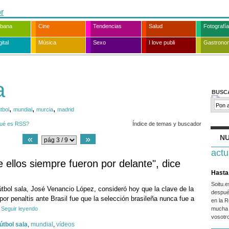
rbana
Cine
Tendencias
Salud
Fotografía
ital
Música
Sexo
I love publi
Gastrono
a
BUSC
,
,
,
útbol
mundial
murcia
madrid
ué es RSS?
Índice de temas y buscador
NU
«
»
actu
e ellos siempre fueron por delante", dice
Hasta 
Soitu.
útbol sala, José Venancio López, consideró hoy que la clave de la
despué
 por penaltis ante Brasil fue que la selección brasileña nunca fue a
en la R
Seguir leyendo
mucha 
vosotr
fútbol sala
,
mundial
,
vídeos