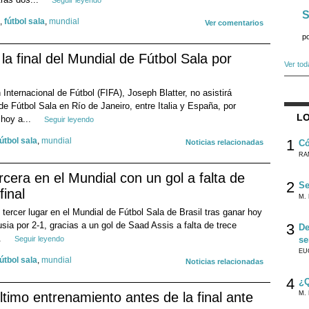
Seguir leyendo
S
,
fútbol sala
,
mundial
Ver comentarios
p
a la final del Mundial de Fútbol Sala por
Ver tod
 Internacional de Fútbol (FIFA), Joseph Blatter, no asistirá
de Fútbol Sala en Río de Janeiro, entre Italia y España, por
LO
 hoy a...
Seguir leyendo
fútbol sala
,
mundial
1
Noticias relacionadas
Có
RA
tercera en el Mundial con un gol a falta de
2
Se
final
M. 
 tercer lugar en el Mundial de Fútbol Sala de Brasil tras ganar hoy
usia por 2-1, gracias a un gol de Saad Assis a falta de trece
3
De
.
Seguir leyendo
se
EU
fútbol sala
,
mundial
Noticias relacionadas
4
¿Q
ltimo entrenamiento antes de la final ante
M. 