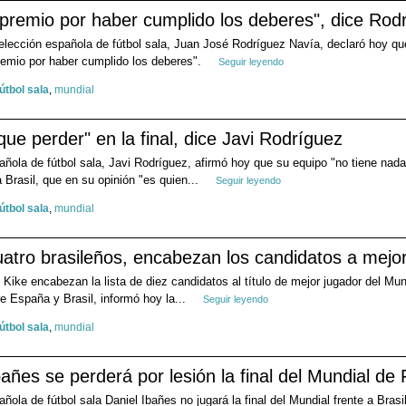
el premio por haber cumplido los deberes", dice Ro
elección española de fútbol sala, Juan José Rodríguez Navía, declaró hoy que
remio por haber cumplido los deberes".
Seguir leyendo
fútbol sala
,
mundial
e perder" en la final, dice Javi Rodríguez
añola de fútbol sala, Javi Rodríguez, afirmó hoy que su equipo "no tiene nada
 Brasil, que en su opinión "es quien...
Seguir leyendo
fútbol sala
,
mundial
uatro brasileños, encabezan los candidatos a mejo
 Kike encabezan la lista de diez candidatos al título de mejor jugador del Mund
e España y Brasil, informó hoy la...
Seguir leyendo
fútbol sala
,
mundial
añes se perderá por lesión la final del Mundial de 
añola de fútbol sala Daniel Ibañes no jugará la final del Mundial frente a Bras