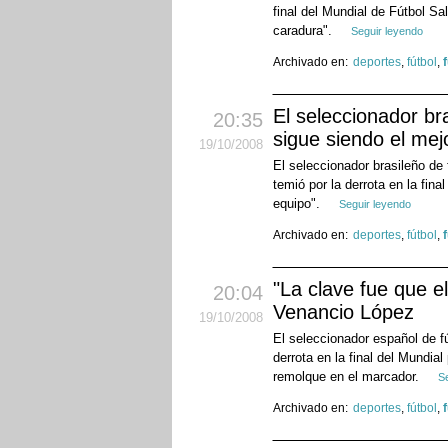
final del Mundial de Fútbol Sa
caradura".
Seguir leyendo
Archivado en:
deportes
,
fútbol
,
El seleccionador br
20:35
sigue siendo el mej
19
/10
/2008
El seleccionador brasileño de
temió por la derrota en la fin
equipo".
Seguir leyendo
Archivado en:
deportes
,
fútbol
,
"La clave fue que e
20:04
Venancio López
19
/10
/2008
El seleccionador español de f
derrota en la final del Mundial
remolque en el marcador.
S
Archivado en:
deportes
,
fútbol
,