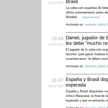
Brasil
18
/10
/2008
La selección española de fútbo
último entrenamiento antes de 
Mundial.
Seguir leyendo
Archivado en:
deportes
,
fútbol
,
Daniel, jugador de 
15:49
les debe "mucho re
18
/10
/2008
El jugador de la selección esp
favorita" para ganar mañana l
suramericanos "le deben muc
Archivado en:
deportes
,
fútbol
,
España y Brasil dis
15:47
esperada
18
/10
/2008
España y Brasil disputarán ma
mítico Maracaná, la final de l
esperado y que se presenta si