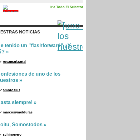
ir a Todo El Selector
ESTRAS NOTICIAS
e tenido un "flashforward" ¿Y
ú?
»
or
rosamariaartal
onfesiones de uno de los
uestros
»
or
ambrosius
asta siempre!
»
or
marcosymolduras
oitu, Somostodos
»
or
schinonero