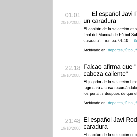
El español Javi 
01:01
un caradura
20
/10
/2008
El capitán de la selección esp
final del Mundial de Fútbol Sa
caradura". Tiempo: 01:10
S
Archivado en:
deportes
,
fútbol
,
Falcao afirma que "
22:18
cabeza caliente"
19
/10
/2008
El jugador de la selección br
regresará a casa recordándole 
los penaltis después de que el
Archivado en:
deportes
,
fútbol
,
El español Javi Ro
21:48
caradura
19
/10
/2008
El capitán de la selección esp