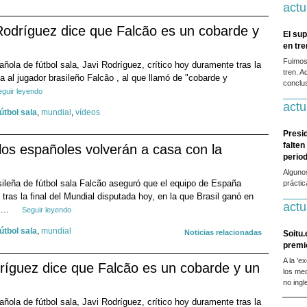
actu
Rodríguez dice que Falcão es un cobarde y
El sup
en tr
Fuimos
añola de fútbol sala, Javi Rodríguez, crítico hoy duramente tras la
tren. A
la al jugador brasileño Falcão , al que llamó de "cobarde y
conclus
eguir leyendo
actu
fútbol sala
,
mundial
,
vídeos
Presi
falten
los españoles volverán a casa con la
period
Alguno
asileña de fútbol sala Falcão aseguró que el equipo de España
prácti
tras la final del Mundial disputada hoy, en la que Brasil ganó en
actu
...
Seguir leyendo
fútbol sala
,
mundial
Noticias relacionadas
Soitu.
premi
A la 'e
dríguez dice que Falcão es un cobarde y un
los me
no ingl
añola de fútbol sala, Javi Rodríguez, crítico hoy duramente tras la