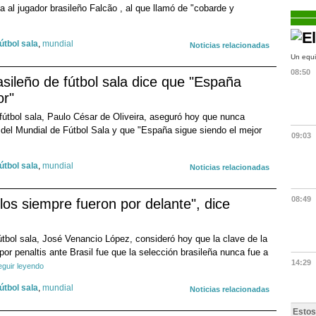
la al jugador brasileño Falcão , al que llamó de "cobarde y
fútbol sala
,
mundial
Noticias relacionadas
Un equi
08:50
asileño de fútbol sala dice que "España
or"
 fútbol sala, Paulo César de Oliveira, aseguró hoy que nunca
al del Mundial de Fútbol Sala y que "España sigue siendo el mejor
09:03
fútbol sala
,
mundial
Noticias relacionadas
08:49
llos siempre fueron por delante", dice
útbol sala, José Venancio López, consideró hoy que la clave de la
 por penaltis ante Brasil fue que la selección brasileña nunca fue a
14:29
eguir leyendo
fútbol sala
,
mundial
Noticias relacionadas
Estos