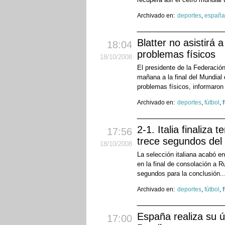
Archivado en:
deportes
,
españa
Blatter no asistirá 
18:04
problemas físicos
18
/10
/2008
El presidente de la Federación
mañana a la final del Mundial 
problemas físicos, informaron
Archivado en:
deportes
,
fútbol
,
2-1. Italia finaliza 
17:56
trece segundos del 
18
/10
/2008
La selección italiana acabó en
en la final de consolación a R
segundos para la conclusión..
Archivado en:
deportes
,
fútbol
,
España realiza su ú
17:00