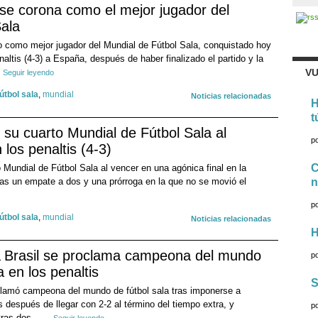
 se corona como el mejor jugador del
Sala
do como mejor jugador del Mundial de Fútbol Sala, conquistado hoy
enaltis (4-3) a España, después de haber finalizado el partido y la
VU
Seguir leyendo
fútbol sala
,
mundial
Noticias relacionadas
H
t
e su cuarto Mundial de Fútbol Sala al
p
los penaltis (4-3)
C
 Mundial de Fútbol Sala al vencer en una agónica final en la
ras un empate a dos y una prórroga en la que no se movió el
n
p
fútbol sala
,
mundial
Noticias relacionadas
H
Brasil se proclama campeona del mundo
p
 en los penaltis
S
oclamó campeona del mundo de fútbol sala tras imponerse a
 después de llegar con 2-2 al término del tiempo extra, y
p
tras dos...