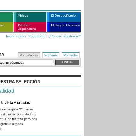
Vídeos
El Descodificador
mía
Diseño +
El blog de Gervasio
Arquitectura
Iniciar sesión
|
Registrarse
|
¿Por qué registrarse?
AR
Por palabras
Por tema
Por fecha
ESTRA SELECCIÓN
alidad
la vista y gracias
es se despide 22 meses
s de iniciar su andadura
ed. Con tristeza pero con
gratitud a todos
os.