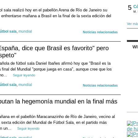
5
Có
l sala realizó hoy en el pabellón Arena de Río de Janeiro su
M. 
enfrentarse mañana a Brasil en la final de la sexta edición del
Ver má
fútbol sala
,
mundial
Noticias relacionadas
W
España, dice que Brasil es favorito" pero
speto"
añola de fútbol sala Daniel Ibañes afirmó hoy que "Brasil es la
a final del Mundial "porque juega en casa", aunque cree que los
ho...
Seguir leyendo
fútbol sala
,
mundial
Noticias relacionadas
putan la hegemonía mundial en la final más
ñana en el pabellón Maracanazinho de Río de Janeiro, vecino al
a sexta edición del Mundial de Fútbol Sala, en el partido más
n un...
Seguir leyendo