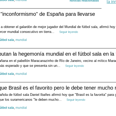
fútbol sala
,
mundial
Noticias relacionadas
 "inconformismo" de España para llevarse
 a obtener el galardón de mejor jugador del Mundial de fútbol sala, afirmó ho
ercer mundial consecutivo en tierra...
Seguir leyendo
fútbol sala
,
mundial
putan la hegemonía mundial en el fútbol sala en la
ñana en el pabellón Maracanazinho de Río de Janeiro, vecino al mítico Maraca
 más esperado y que se presenta sin un...
Seguir leyendo
fútbol sala
,
mundial
que Brasil es el favorito pero le debe tener mucho
añola de fútbol sala Daniel Ibañes afirmó hoy que "Brasil es la favorita" para
que los suramericanos "le deben mucho...
Seguir leyendo
fútbol sala
,
mundial