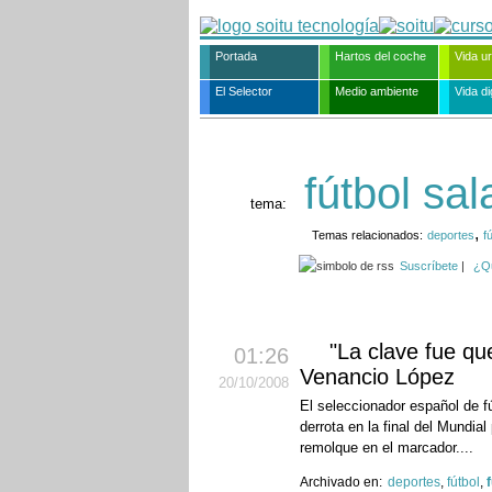
Portada
Hartos del coche
Vida u
El Selector
Medio ambiente
Vida dig
fútbol sal
tema:
,
Temas relacionados:
deportes
f
Suscríbete
|
¿Q
"La clave fue qu
01:26
Venancio López
20
/10
/2008
El seleccionador español de f
derrota en la final del Mundial
remolque en el marcador....
Archivado en:
deportes
,
fútbol
,