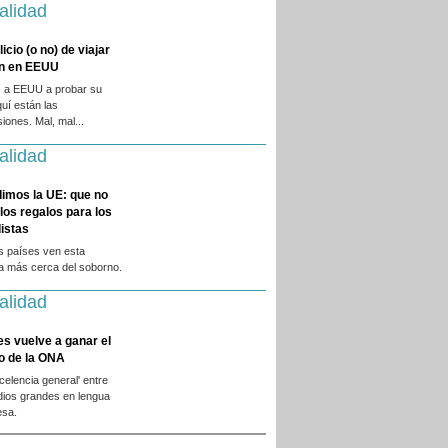
alidad
licio (o no) de viajar
en en EEUU
 a EEUU a probar su
quí están las
iones. Mal, mal...
alidad
dimos la UE: que no
 los regalos para los
istas
s países ven esta
ca más cerca del soborno.
alidad
es vuelve a ganar el
o de la ONA
xcelencia general' entre
dios grandes en lengua
esa.