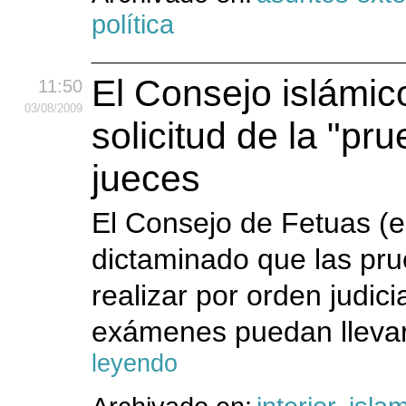
política
El Consejo islámico
11:50
03
/08
/2009
solicitud de la "pru
jueces
El Consejo de Fetuas (ed
dictaminado que las pru
realizar por orden judic
exámenes puedan llevars
leyendo