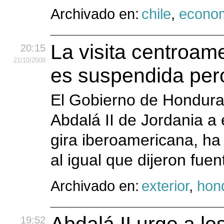
Archivado en:
chile
,
econo
La visita centroam
20:15
21
/10
/2008
es suspendida per
El Gobierno de Honduras
Abdalá II de Jordania a 
gira iberoamericana, ha
al igual que dijeron fuen
Archivado en:
exterior
,
hon
19:52