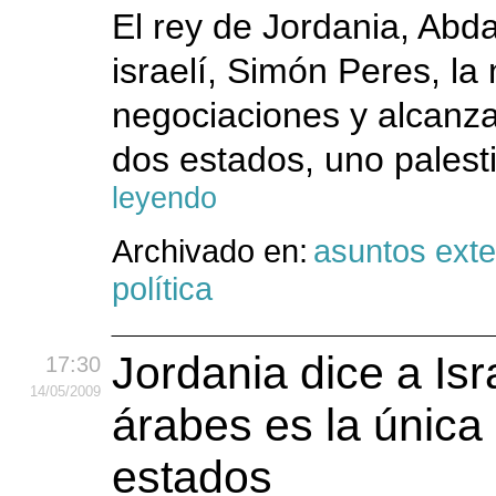
El rey de Jordania, Abdal
israelí, Simón Peres, la
negociaciones y alcanza
dos estados, uno palest
leyendo
Archivado en:
asuntos exte
política
Jordania dice a Isra
17:30
14
/05
/2009
árabes es la única
estados