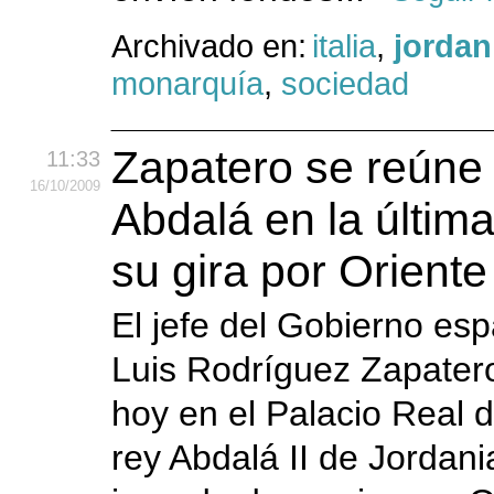
Archivado en:
italia
,
jordan
monarquía
,
sociedad
Zapatero se reúne
11:33
16
/10
/2009
Abdalá en la últim
su gira por Orient
El jefe del Gobierno esp
Luis Rodríguez Zapatero
hoy en el Palacio Real 
rey Abdalá II de Jordania