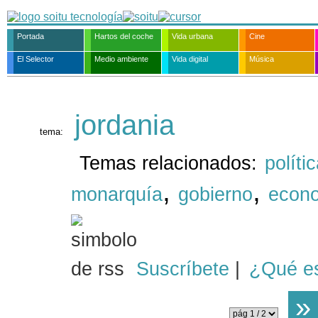
Portada
Hartos del coche
Vida urbana
Cine
El Selector
Medio ambiente
Vida digital
Música
jordania
tema:
Temas relacionados:
políti
,
,
monarquía
gobierno
econ
Suscríbete
|
¿Qué e
»