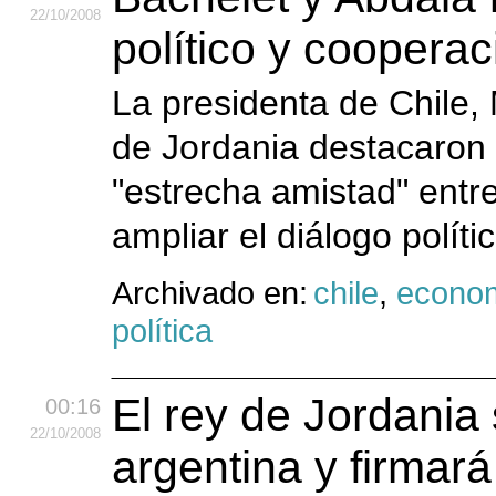
22
/10
/2008
político y cooperaci
La presidenta de Chile, 
de Jordania destacaron 
"estrecha amistad" entr
ampliar el diálogo políti
Archivado en:
chile
,
econo
política
El rey de Jordania 
00:16
22
/10
/2008
argentina y firmar