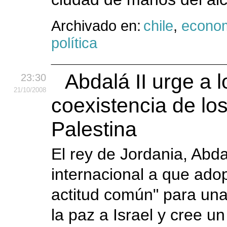
Archivado en:
chile
,
econo
política
Abdalá II urge a 
23:30
21
/10
/2008
coexistencia de los
Palestina
El rey de Jordania, Abd
internacional a que ado
actitud común" para una
la paz a Israel y cree u