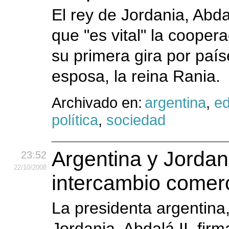
El rey de Jordania, Abd
que "es vital" la cooper
su primera gira por país
esposa, la reina Rania.
Archivado en:
argentina
,
e
política
,
sociedad
Argentina y Jordan
23:52
22
/10
/2008
intercambio comerc
La presidenta argentina,
Jordania, Abdalá II, fi