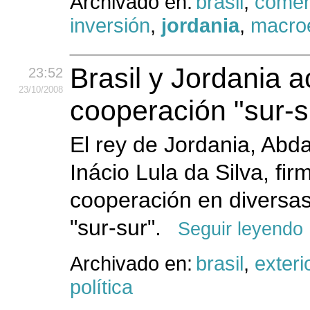
Archivado en:
brasil
,
comer
inversión
,
jordania
,
macro
Brasil y Jordania a
23:52
23
/10
/2008
cooperación "sur-su
El rey de Jordania, Abdal
Inácio Lula da Silva, f
cooperación en diversas
"sur-sur".
Seguir leyendo
Archivado en:
brasil
,
exteri
política