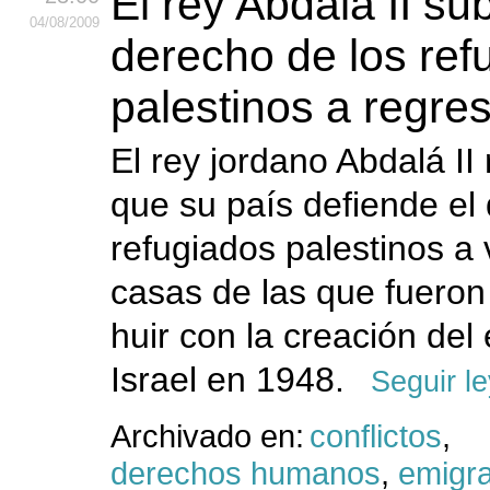
El rey Abdalá II su
04
/08
/2009
derecho de los ref
palestinos a regre
El rey jordano Abdalá II 
que su país defiende el
refugiados palestinos a 
casas de las que fueron
huir con la creación del
Israel en 1948.
Seguir l
Archivado en:
conflictos
,
derechos humanos
,
emigr