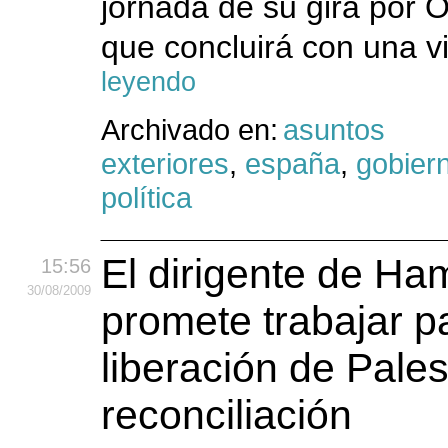
jornada de su gira por 
que concluirá con una vi
leyendo
Archivado en:
asuntos
exteriores
,
españa
,
gobier
política
El dirigente de Ha
15:56
30
/08
/2009
promete trabajar pa
liberación de Pales
reconciliación