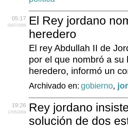
El Rey jordano nom
05:17
03
/07
/2009
heredero
El rey Abdullah II de Jo
por el que nombró a su 
heredero, informó un co
Archivado en:
gobierno
,
jo
Rey jordano insist
19:26
17
/05
/2009
solución de dos es