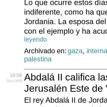
Lo que ocurre estos día
indiferente, como ha qu
Jordania. La esposa del 
con el ejemplo y ha acu
leyendo
Archivado en:
gaza
,
intern
palestina
Abdalá II califica 
18:58
03
/11
/2008
Jerusalén Este de "
El rey Abdalá II de Jord