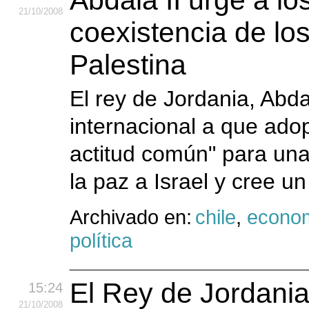
Abdalá II urge a l
21
/10
/2008
coexistencia de los
Palestina
El rey de Jordania, Abd
internacional a que ado
actitud común" para una
la paz a Israel y cree u
Archivado en:
chile
,
econo
política
El Rey de Jordania 
15:24
21
/10
/2008