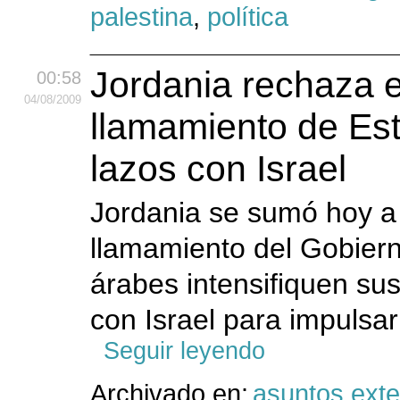
palestina
,
política
Jordania rechaza e
00:58
04
/08
/2009
llamamiento de Est
lazos con Israel
Jordania se sumó hoy a 
llamamiento del Gobier
árabes intensifiquen su
con Israel para impulsar
Seguir leyendo
Archivado en:
asuntos exte