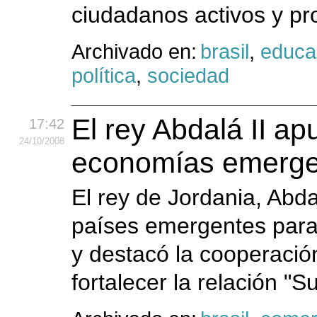
ciudadanos activos y pr
Archivado en:
brasil
,
educa
política
,
sociedad
El rey Abdalá II ap
17:42
24
/10
/2008
economías emergent
El rey de Jordania, Abdal
países emergentes para e
y destacó la cooperaci
fortalecer la relación "S