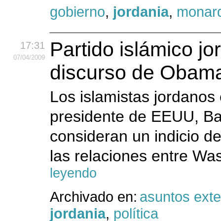
gobierno
,
jordania
,
monar
Partido islámico jor
17:31
07
/04
/2009
discurso de Obama
Los islamistas jordanos 
presidente de EEUU, Ba
consideran un indicio d
las relaciones entre Wa
leyendo
Archivado en:
asuntos exte
jordania
,
política