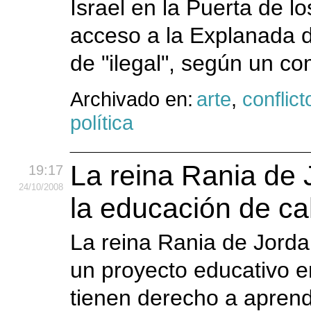
Israel en la Puerta de l
acceso a la Explanada d
de "ilegal", según un co
Archivado en:
arte
,
conflict
política
La reina Rania de 
19:17
24
/10
/2008
la educación de ca
La reina Rania de Jordan
un proyecto educativo e
tienen derecho a aprend