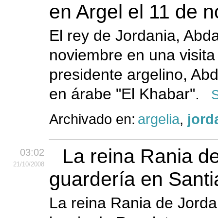
en Argel el 11 de 
El rey de Jordania, Abdal
noviembre en una visita 
presidente argelino, Abde
en árabe "El Khabar".
S
Archivado en:
argelia
,
jord
La reina Rania de
03:02
21
/10
/2008
guardería en Santi
La reina Rania de Jordan