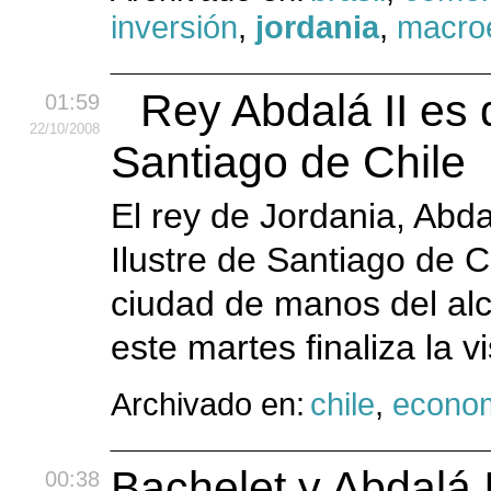
inversión
,
jordania
,
macro
Rey Abdalá II es
01:59
22
/10
/2008
Santiago de Chile
El rey de Jordania, Abd
Ilustre de Santiago de Chi
ciudad de manos del alc
este martes finaliza la vi
Archivado en:
chile
,
econo
Bachelet y Abdalá 
00:38