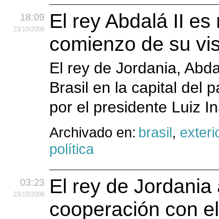
El rey Abdalá II es 
18:09
23
/10
/2008
comienzo de su visit
El rey de Jordania, Abdal
Brasil en la capital del
por el presidente Luiz I
Archivado en:
brasil
,
exteri
política
El rey de Jordania 
03:23
23
/10
/2008
cooperación con e