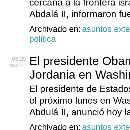
cercana a la frontera isr
Abdalá II, informaron fu
Archivado en:
asuntos exte
política
El presidente Obam
03:20
16
/04
/2009
Jordania en Washi
El presidente de Estad
el próximo lunes en Was
Abdulá II, anunció hoy 
Archivado en:
asuntos exte