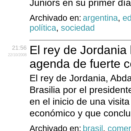
Juniors en su primer día 
Archivado en:
argentina
,
e
política
,
sociedad
El rey de Jordania 
21:56
22
/10
/2008
agenda de fuerte c
El rey de Jordania, Abda
Brasilia por el president
en el inicio de una visi
económico y que conclui
Archivado en:
brasil
,
comer