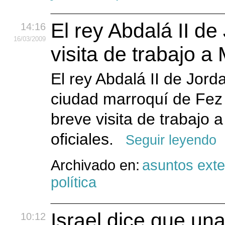
El rey Abdalá II d
14:16
16
/03
/2009
visita de trabajo a
El rey Abdalá II de Jord
ciudad marroquí de Fez 
breve visita de trabajo
oficiales.
Seguir leyendo
Archivado en:
asuntos exte
política
Israel dice que una
10:12