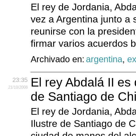
El rey de Jordania, Abda
vez a Argentina junto a 
reunirse con la presiden
firmar varios acuerdos bi
Archivado en:
argentina
,
ex
El rey Abdalá II e
23:35
21
/10
/2008
de Santiago de Chi
El rey de Jordania, Abd
Ilustre de Santiago de Chi
ciudad de manos del alc