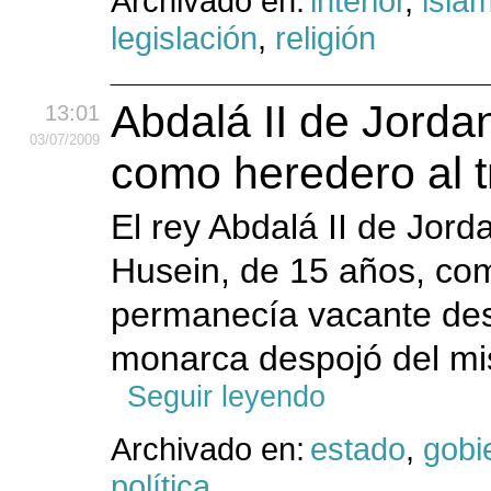
Archivado en:
interior
,
isla
legislación
,
religión
Abdalá II de Jorda
13:01
03
/07
/2009
como heredero al 
El rey Abdalá II de Jor
Husein, de 15 años, com
permanecía vacante des
monarca despojó del m
Seguir leyendo
Archivado en:
estado
,
gobi
política