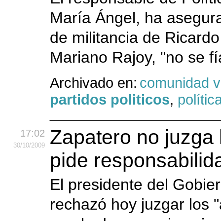
María Ángel, ha asegura
de militancia de Ricardo
Mariano Rajoy, "no se fí
Archivado en:
comunidad v
partidos politicos
,
polític
Zapatero no juzga 
17:02
30
/10
/2009
pide responsabilida
El presidente del Gobie
rechazó hoy juzgar los "