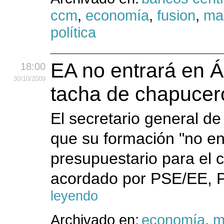
ccm
,
economía
,
fusion
,
ma
política
EA no entrará en Á
18:00
30
/10
/2009
tacha de chapucero
El secretario general de
que su formación "no en
presupuestario para el c
acordado por PSE/EE, P
leyendo
Archivado en:
economía
,
m