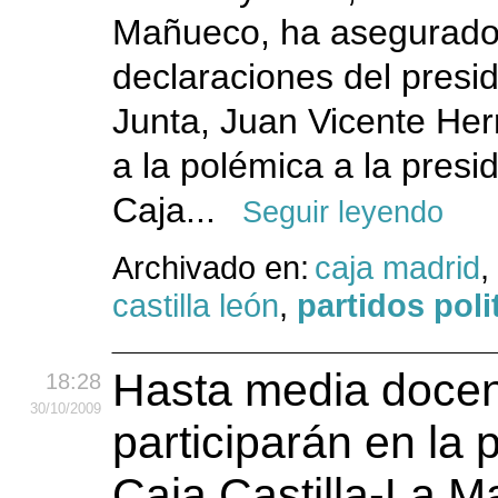
Mañueco, ha asegurado
declaraciones del presid
Junta, Juan Vicente Her
a la polémica a la presi
Caja...
Seguir leyendo
Archivado en:
caja madrid
,
castilla león
,
partidos poli
Hasta media docen
18:28
30
/10
/2009
participarán en la 
Caja Castilla-La 