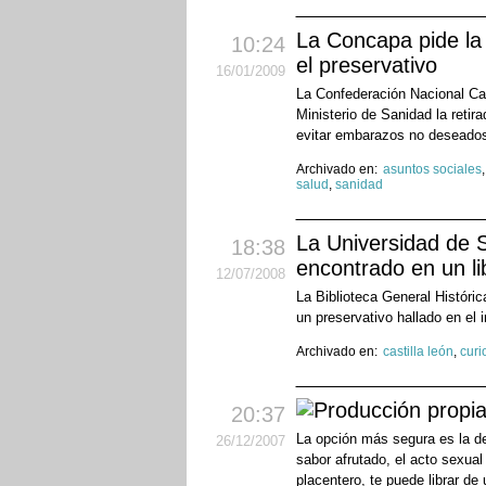
La Concapa pide la
10:24
el preservativo
16
/01
/2009
La Confederación Nacional C
Ministerio de Sanidad la reti
evitar embarazos no deseado
Archivado en:
asuntos sociales
salud
,
sanidad
La Universidad de 
18:38
encontrado en un li
12
/07
/2008
La Biblioteca General Históri
un preservativo hallado en el i
Archivado en:
castilla león
,
curi
20:37
La opción más segura es la de
26
/12
/2007
sabor afrutado, el acto sexua
placentero, te puede librar de