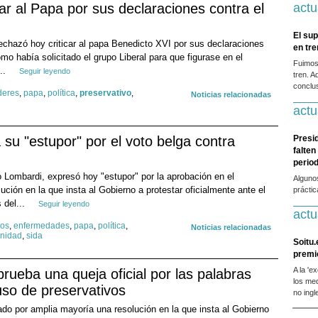
car al Papa por sus declaraciones contra el
actu
El sup
chazó hoy criticar al papa Benedicto XVI por sus declaraciones
en tr
omo había solicitado el grupo Liberal para que figurase en el
Fuimos
..
Seguir leyendo
tren. A
conclus
ideres
,
papa
,
política
,
preservativo
,
Noticias relacionadas
actu
 su "estupor" por el voto belga contra
Presi
falten
period
o Lombardi, expresó hoy "estupor" por la aprobación en el
Alguno
ción en la que insta al Gobierno a protestar oficialmente ante el
prácti
 del...
Seguir leyendo
actu
dos
,
enfermedades
,
papa
,
política
,
Noticias relacionadas
nidad
,
sida
Soitu.
premi
A la 'e
ueba una queja oficial por las palabras
los me
uso de preservativos
no ingl
do por amplia mayoría una resolución en la que insta al Gobierno