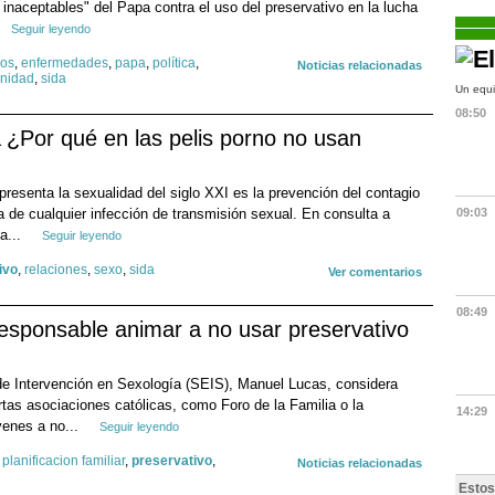
inaceptables" del Papa contra el uso del preservativo en la lucha
Seguir leyendo
dos
,
enfermedades
,
papa
,
política
,
Noticias relacionadas
nidad
,
sida
Un equi
08:50
¿Por qué en las pelis porno no usan
presenta la sexualidad del siglo XXI es la prevención del contagio
a de cualquier infección de transmisión sexual. En consulta a
09:03
a...
Seguir leyendo
ivo
,
relaciones
,
sexo
,
sida
Ver comentarios
08:49
responsable animar a no usar preservativo
de Intervención en Sexología (SEIS), Manuel Lucas, considera
ertas asociaciones católicas, como Foro de la Familia o la
14:29
enes a no...
Seguir leyendo
,
planificacion familiar
,
preservativo
,
Noticias relacionadas
Estos