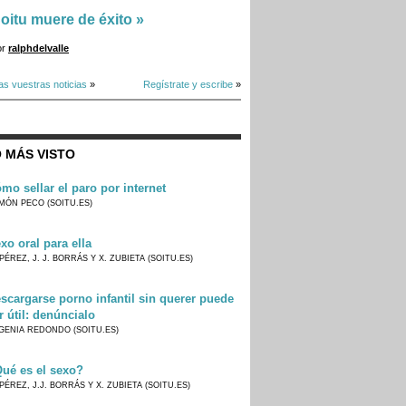
oitu muere de éxito
»
or
ralphdelvalle
as vuestras noticias
»
Regístrate y escribe
»
 MÁS VISTO
mo sellar el paro por internet
MÓN PECO (SOITU.ES)
xo oral para ella
PÉREZ, J. J. BORRÁS Y X. ZUBIETA (SOITU.ES)
scargarse porno infantil sin querer puede
r útil: denúncialo
GENIA REDONDO (SOITU.ES)
ué es el sexo?
PÉREZ, J.J. BORRÁS Y X. ZUBIETA (SOITU.ES)