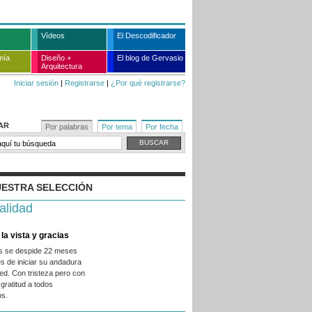
Vídeos
El Descodificador
mía
Diseño +
El blog de Gervasio
Arquitectura
Iniciar sesión
|
Registrarse
|
¿Por qué registrarse?
AR
Por palabras
Por tema
Por fecha
ESTRA SELECCIÓN
alidad
la vista y gracias
es se despide 22 meses
s de iniciar su andadura
ed. Con tristeza pero con
gratitud a todos
os.