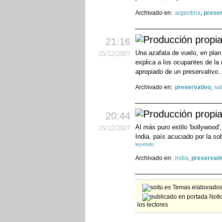
Archivado en:
argentina
,
preser
21:16
Una azafata de vuelo, en plan
25
/12
/2007
explica a los ocupantes de la 
apropiado de un preservativo.
Archivado en:
preservativo
,
sa
20:44
Al más puro estilo 'bollywood
25
/12
/2007
India, país acuciado por la s
leyendo
Archivado en:
india
,
preservati
Temas elaborados 
Notic
los lectores