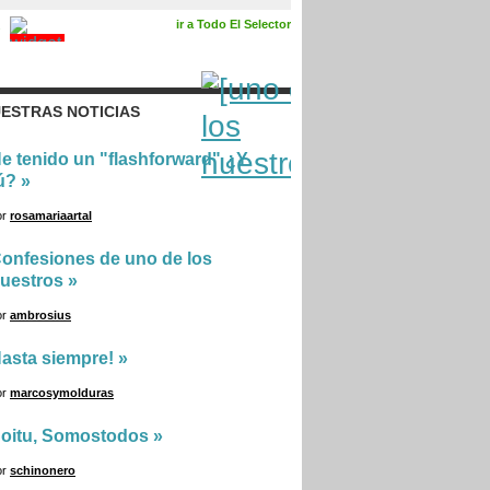
ir a Todo El Selector
ESTRAS NOTICIAS
e tenido un "flashforward" ¿Y
ú?
»
or
rosamariaartal
onfesiones de uno de los
uestros
»
or
ambrosius
asta siempre!
»
or
marcosymolduras
oitu, Somostodos
»
or
schinonero