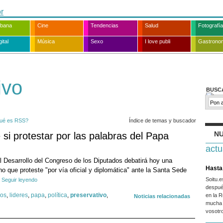
rbana
Cine
Tendencias
Salud
Fotografía
ital
Música
Sexo
I love publi
Gastrono
ivo
BUSC
ué es RSS?
Índice de temas y buscador
NU
si protestar por las palabras del Papa
actu
 Desarrollo del Congreso de los Diputados debatirá hoy una
Hasta 
rno que proteste "por vía oficial y diplomática" ante la Santa Sede
Soitu.
Seguir leyendo
despué
dos
,
lideres
,
papa
,
política
,
preservativo
,
en la R
Noticias relacionadas
mucha 
vosotr