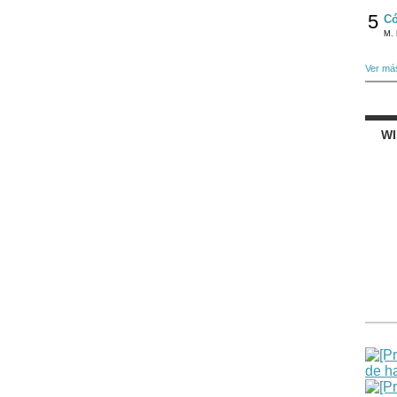
5
Có
M. 
Ver má
W