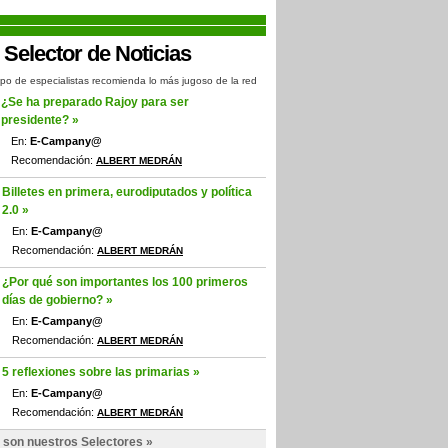
po de especialistas recomienda lo más jugoso de la red
¿Se ha preparado Rajoy para ser
presidente? »
En:
E-Campany@
Recomendación:
ALBERT MEDRÁN
Billetes en primera, eurodiputados y política
2.0 »
En:
E-Campany@
Recomendación:
ALBERT MEDRÁN
¿Por qué son importantes los 100 primeros
días de gobierno? »
En:
E-Campany@
Recomendación:
ALBERT MEDRÁN
5 reflexiones sobre las primarias »
En:
E-Campany@
Recomendación:
ALBERT MEDRÁN
 son nuestros Selectores »