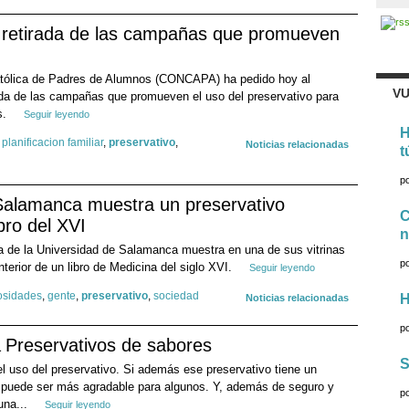
 retirada de las campañas que promueven
atólica de Padres de Alumnos (CONCAPA) ha pedido hoy al
VU
rada de las campañas que promueven el uso del preservativo para
s.
Seguir leyendo
H
,
planificacion familiar
,
preservativo
,
Noticias relacionadas
t
p
Salamanca muestra un preservativo
C
bro del XVI
n
ca de la Universidad de Salamanca muestra en una de sus vitrinas
p
nterior de un libro de Medicina del siglo XVI.
Seguir leyendo
osidades
,
gente
,
preservativo
,
sociedad
H
Noticias relacionadas
p
Preservativos de sabores
S
l uso del preservativo. Si además ese preservativo tiene un
l puede ser más agradable para algunos. Y, además de seguro y
p
 una...
Seguir leyendo