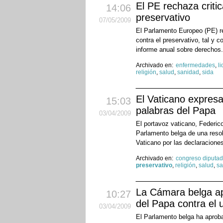
El PE rechaza criti
14:06
preservativo
07
/05
/2009
El Parlamento Europeo (PE) re
contra el preservativo, tal y c
informe anual sobre derechos.
Archivado en:
enfermedades
,
l
religión
,
salud
,
sanidad
,
sida
El Vaticano expresa
15:03
palabras del Papa
03
/04
/2009
El portavoz vaticano, Federic
Parlamento belga de una resolu
Vaticano por las declaraciones
Archivado en:
congreso diputa
preservativo
,
religión
,
salud
,
sa
La Cámara belga apr
10:27
del Papa contra el 
03
/04
/2009
El Parlamento belga ha aproba