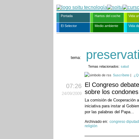
Portada
Hartos del coche
Vida u
El Selector
Medio ambiente
Vida dig
preservat
tema:
Temas relacionados:
salud
Suscríbete
|
¿Q
El Congreso debate 
07:26
sobre los condones
24
/09
/2009
La comisión de Cooperación al
iniciativa para instar al Gobie
por las palabras del Papa...
Archivado en:
congreso diputa
religión