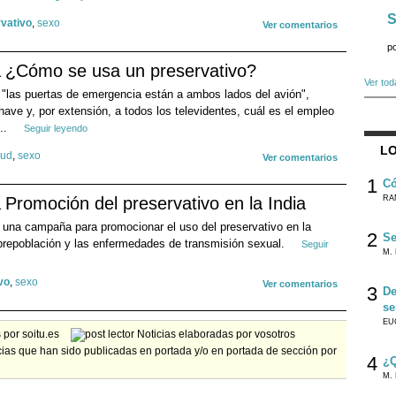
S
vativo
,
sexo
Ver comentarios
p
¿Cómo se usa un preservativo?
Ver tod
 "las puertas de emergencia están a ambos lados del avión",
nave y, por extensión, a todos los televidentes, cuál es el empleo
...
Seguir leyendo
LO
lud
,
sexo
Ver comentarios
1
Có
Promoción del preservativo en la India
RA
', una campaña para promocionar el uso del preservativo en la
2
Se
obrepoblación y las enfermedades de transmisión sexual.
Seguir
M. 
vo
,
sexo
Ver comentarios
3
De
se
EU
por soitu.es
Noticias elaboradas por vosotros
ias que han sido publicadas en portada y/o en portada de sección por
4
¿Q
M. 