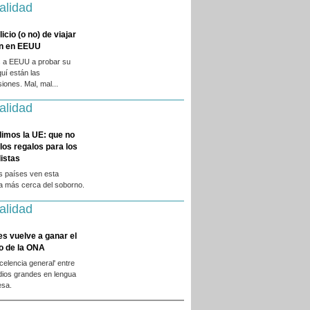
alidad
licio (o no) de viajar
en en EEUU
 a EEUU a probar su
quí están las
iones. Mal, mal...
alidad
dimos la UE: que no
 los regalos para los
istas
s países ven esta
ca más cerca del soborno.
alidad
es vuelve a ganar el
o de la ONA
xcelencia general' entre
dios grandes en lengua
esa.