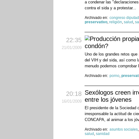
a condenar las "declaraciones 
contra el sida y a protestar...
Archivado en:
congreso diputa
preservativo
,
religión
,
salud
,
sa
22:35
condón?
21
/01
/2009
Uno de los grandes retos que 
del VIH y del sida, así como l
menudo podemos comprobar l
Archivado en:
porno
,
preservat
Sexólogos creen ir
20:18
entre los jóvenes
16
/01
/2009
El presidente de la Sociedad 
irresponsable la actitud de ci
CONCAPA, al animar a los jóv
Archivado en:
asuntos sociales
salud
,
sanidad