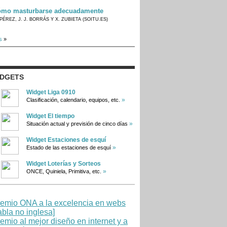
mo masturbarse adecuadamente
PÉREZ, J. J. BORRÁS Y X. ZUBIETA (SOITU.ES)
s
»
IDGETS
Widget Liga 0910
»
Clasificación, calendario, equipos, etc.
Widget El tiempo
»
Situación actual y previsión de cinco días
Widget Estaciones de esquí
»
Estado de las estaciones de esquí
Widget Loterías y Sorteos
»
ONCE, Quiniela, Primitiva, etc.