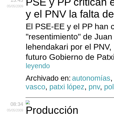
PSE y PP critican e
13:43
05
/05
/2009
y el PNV la falta d
El PSE-EE y el PP han co
"resentimiento" de Juan
lehendakari por el PNV, 
futuro Gobierno de Patx
leyendo
Archivado en:
autonomías
vasco
,
patxi lópez
,
pnv
,
pol
08:34
05
/05
/2009