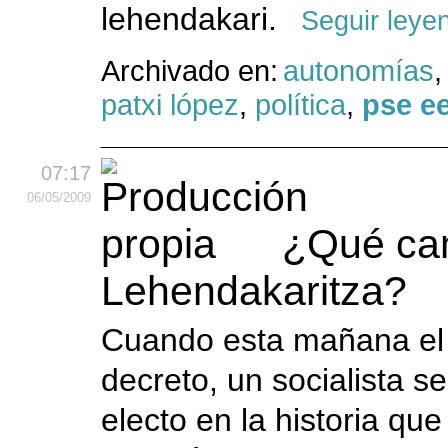
lehendakari.
Seguir leye
Archivado en:
autonomías
patxi lópez
,
política
,
pse e
07:17
06
/05
/2009
¿Qué cam
Lehendakaritza?
Cuando esta mañana el 
decreto, un socialista s
electo en la historia que