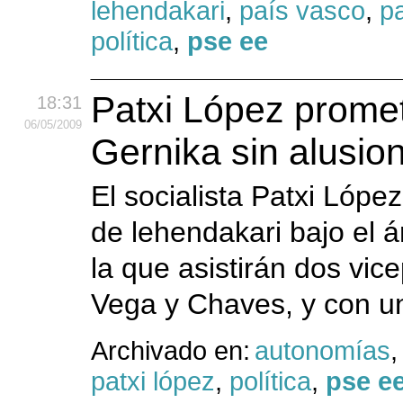
lehendakari
,
país vasco
,
pa
política
,
pse ee
Patxi López prome
18:31
06
/05
/2009
Gernika sin alusion
El socialista Patxi Lóp
de lehendakari bajo el 
la que asistirán dos vic
Vega y Chaves, y con un
Archivado en:
autonomías
patxi lópez
,
política
,
pse e