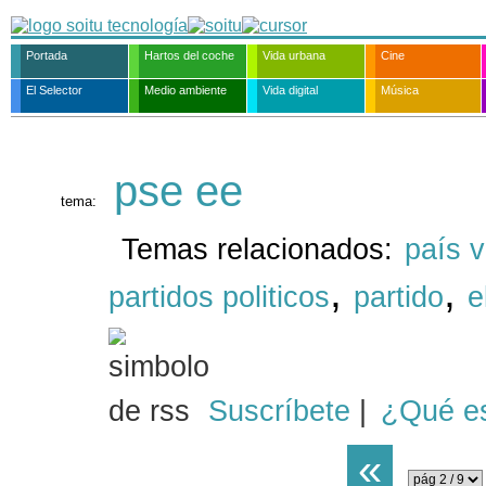
Portada
Hartos del coche
Vida urbana
Cine
El Selector
Medio ambiente
Vida digital
Música
pse ee
tema:
Temas relacionados:
país 
,
,
partidos politicos
partido
e
Suscríbete
|
¿Qué e
«