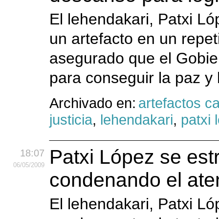
El lehendakari, Patxi L
un artefacto en un repet
asegurado que el Gobier
para conseguir la paz y 
Archivado en:
artefactos c
justicia
,
lehendakari
,
patxi 
Patxi López se es
18:07
06
/05
/2009
condenando el ate
El lehendakari, Patxi L