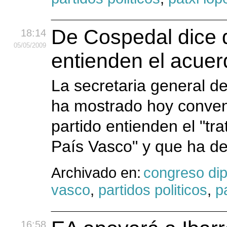
De Cospedal dice q
18:14
05
/05
/2009
entienden el acuer
La secretaria general d
ha mostrado hoy conven
partido entienden el "tr
País Vasco" y que ha d
Archivado en:
congreso di
vasco
,
partidos politicos
,
p
16:58