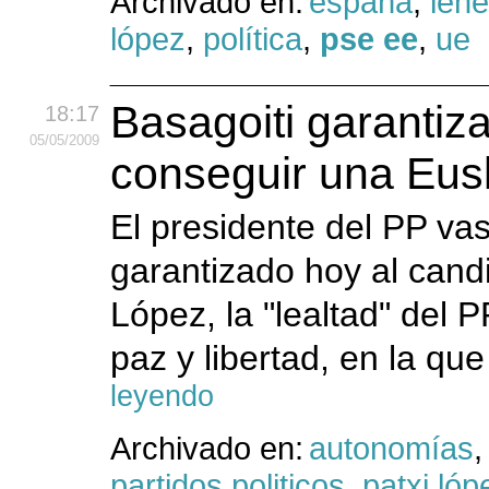
Archivado en:
españa
,
leh
lópez
,
política
,
pse ee
,
ue
Basagoiti garantiza
18:17
05
/05
/2009
conseguir una Eusk
El presidente del PP vas
garantizado hoy al candi
López, la "lealtad" del 
paz y libertad, en la qu
leyendo
Archivado en:
autonomías
partidos politicos
,
patxi lóp