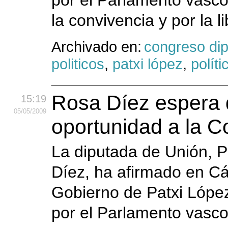
por el Parlamento vasco
la convivencia y por la l
Archivado en:
congreso di
politicos
,
patxi lópez
,
políti
Rosa Díez espera 
15:19
05
/05
/2009
oportunidad a la C
La diputada de Unión, 
Díez, ha afirmado en C
Gobierno de Patxi López
por el Parlamento vasco