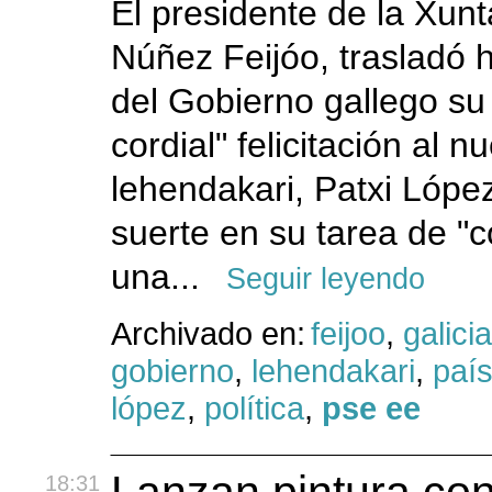
El presidente de la Xunt
Núñez Feijóo, trasladó
del Gobierno gallego su 
cordial" felicitación al n
lehendakari, Patxi López
suerte en su tarea de "c
una...
Seguir leyendo
Archivado en:
feijoo
,
galicia
gobierno
,
lehendakari
,
paí
lópez
,
política
,
pse ee
18:31