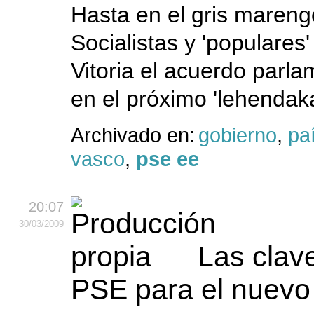
Hasta en el gris marengo
Socialistas y 'populare
Vitoria el acuerdo parla
en el próximo 'lehendaka
Archivado en:
gobierno
,
pa
vasco
,
pse ee
20:07
30
/03
/2009
Las clav
PSE para el nuevo