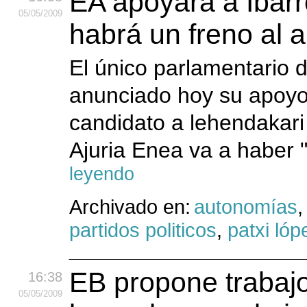
EA apoyará a Ibarr
05
/05
/2009
habrá un freno al 
El único parlamentario 
anunciado hoy su apoyo
candidato a lehendakari
Ajuria Enea va a haber 
leyendo
Archivado en:
autonomías
partidos politicos
,
patxi lóp
EB propone trabaj
16:38
05
/05
/2009