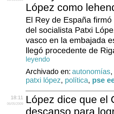
López como lehen
El Rey de España firmó
del socialista Patxi Ló
vasco en la embajada es
llegó procedente de Riga
leyendo
Archivado en:
autonomías
patxi lópez
,
política
,
pse e
López dice que el 
18:11
06
/05
/2009
descanso para logr