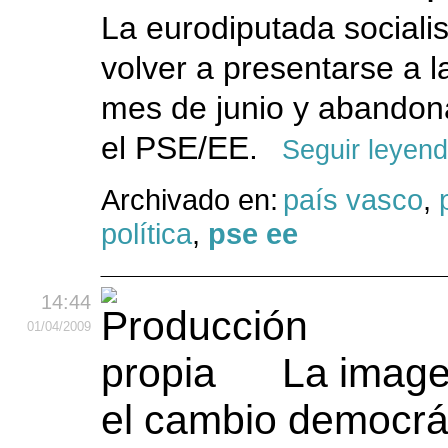
La eurodiputada sociali
volver a presentarse a 
mes de junio y abandonar
el PSE/EE.
Seguir leyen
Archivado en:
país vasco
,
política
,
pse ee
14:44
01
/04
/2009
La image
el cambio democrá