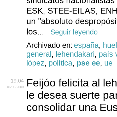
sindicatos nacionalistas
ESK, STEE-EILAS, ENHE
un "absoluto despropósit
los...
Seguir leyendo
Archivado en:
españa
,
hue
general
,
lehendakari
,
país 
lópez
,
política
,
pse ee
,
ue
Feijóo felicita al l
19:04
06
/05
/2009
le desea suerte pa
consolidar una Eus