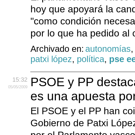
hoy que apoyará la cand
"como condición necesar
por lo que ha pedido al 
Archivado en:
autonomías
patxi lópez
,
política
,
pse e
PSOE y PP destaca
15:32
05
/05
/2009
es una apuesta por
El PSOE y el PP han coi
Gobierno de Patxi López