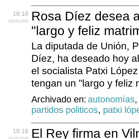
Rosa Díez desea a
18:18
06
/05
/2009
"largo y feliz matr
La diputada de Unión, 
Díez, ha deseado hoy a
el socialista Patxi Lópe
tengan un "largo y feliz
Archivado en:
autonomías
partidos politicos
,
patxi lóp
El Rey firma en Vi
18:18
06
/05
/2009