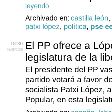
leyendo
Archivado en:
castilla león
patxi lópez
,
política
,
pse e
El PP ofrece a Lópe
18:30
05
/05
/2009
legislatura de la li
El presidente del PP vas
partido votará a favor d
socialista Patxi López, a
Popular, en esta legisla