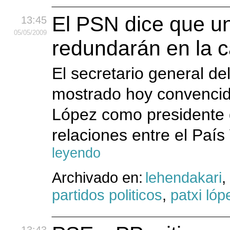
El PSN dice que u
13:45
05
/05
/2009
redundarán en la c
El secretario general d
mostrado hoy convencid
López como presidente d
relaciones entre el País
leyendo
Archivado en:
lehendakari
,
partidos politicos
,
patxi lóp