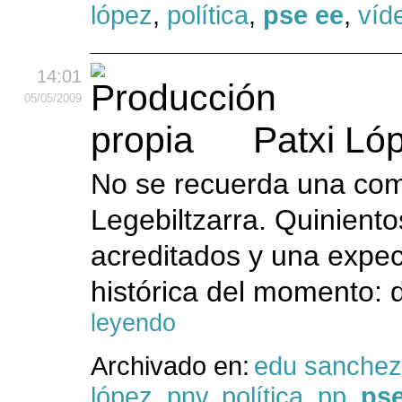
lópez
,
política
,
pse ee
,
víd
14:01
05
/05
/2009
Patxi Ló
No se recuerda una com
Legebiltzarra. Quiniento
acreditados y una expec
histórica del momento: 
leyendo
Archivado en:
edu sanchez
lópez
,
pnv
,
política
,
pp
,
pse