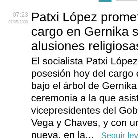
Patxi López promet
07:23
07
/05
/2009
cargo en Gernika s
alusiones religiosa
El socialista Patxi Lópe
posesión hoy del cargo 
bajo el árbol de Gernika
ceremonia a la que asis
vicepresidentes del Gob
Vega y Chaves, y con u
nueva, en la...
Seguir le