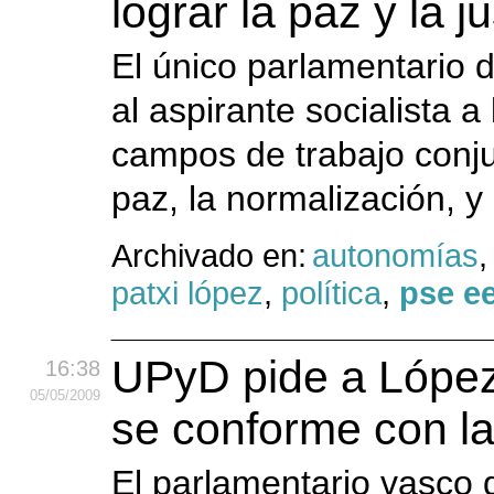
lograr la paz y la ju
El único parlamentario 
al aspirante socialista a
campos de trabajo conju
paz, la normalización, y l
Archivado en:
autonomías
patxi lópez
,
política
,
pse e
UPyD pide a López 
16:38
05
/05
/2009
se conforme con la
El parlamentario vasco