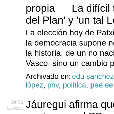
La difícil
del Plan' y 'un tal 
La elección hoy de Patx
la democracia supone no
la historia, de un no nac
Vasco, sino un cambio p
Archivado en:
edu sanchez
lópez
,
pnv
,
política
,
pse ee
Jáuregui afirma qu
09:56
18
/04
/2009