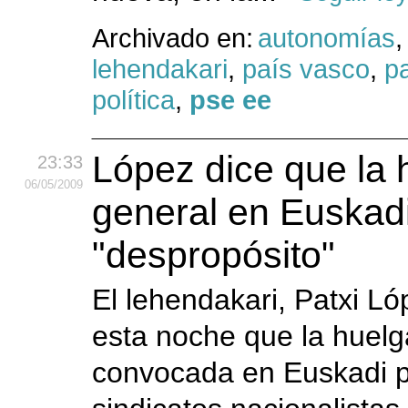
Archivado en:
autonomías
,
lehendakari
,
país vasco
,
pa
política
,
pse ee
López dice que la 
23:33
06
/05
/2009
general en Euskad
"despropósito"
El lehendakari, Patxi L
esta noche que la huelg
convocada en Euskadi p