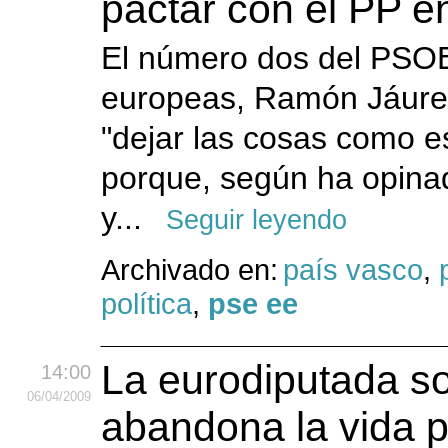
pactar con el PP e
El número dos del PSOE
europeas, Ramón Jáureg
"dejar las cosas como e
porque, según ha opinad
y...
Seguir leyendo
Archivado en:
país vasco
,
política
,
pse ee
La eurodiputada so
14:00
06
/04
/2009
abandona la vida po