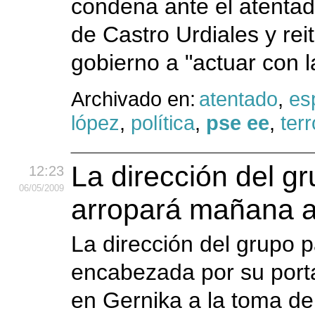
condena ante el atentad
de Castro Urdiales y reit
gobierno a "actuar con 
Archivado en:
atentado
,
es
lópez
,
política
,
pse ee
,
ter
La dirección del gr
12:23
06
/05
/2009
arropará mañana a
La dirección del grupo p
encabezada por su porta
en Gernika a la toma d