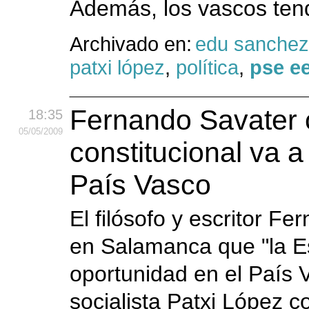
Además, los vascos tend
Archivado en:
edu sanchez
patxi lópez
,
política
,
pse e
Fernando Savater 
18:35
05
/05
/2009
constitucional va a
País Vasco
El filósofo y escritor F
en Salamanca que "la Es
oportunidad en el País V
socialista Patxi López 