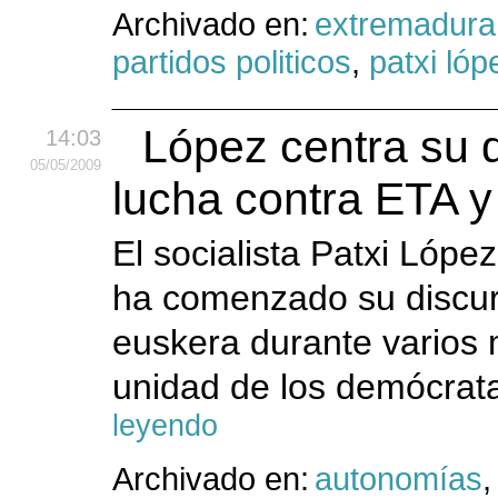
Archivado en:
extremadura
partidos politicos
,
patxi lóp
López centra su d
14:03
05
/05
/2009
lucha contra ETA y
El socialista Patxi Lópe
ha comenzado su discur
euskera durante varios 
unidad de los demócrata
leyendo
Archivado en:
autonomías