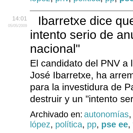
Ibarretxe dice qu
14:01
05
/05
/2009
intento serio de an
nacional"
El candidato del PNV a 
José Ibarretxe, ha arre
para la investidura de P
destruir y un "intento se
Archivado en:
autonomías
lópez
,
política
,
pp
,
pse ee
,