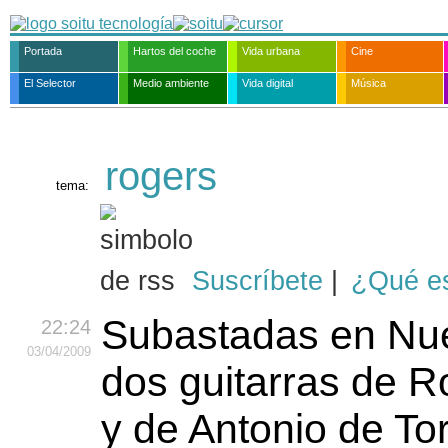
Portada
Hartos del coche
Vida urbana
Cine
El Selector
Medio ambiente
Vida digital
Música
rogers
tema:
Suscríbete
|
¿Qué e
Subastadas en Nu
22:24
03
/04
/2009
dos guitarras de 
y de Antonio de To