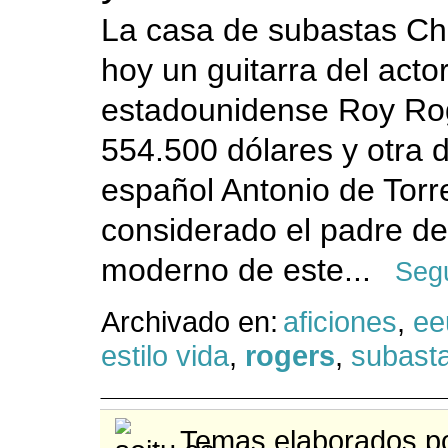
La casa de subastas Chr
hoy un guitarra del acto
estadounidense Roy Ro
554.500 dólares y otra 
español Antonio de Torr
considerado el padre de
moderno de este...
Segu
Archivado en:
aficiones
,
ee
estilo vida
,
rogers
,
subast
Temas elaborados po