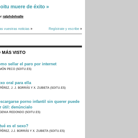
oitu muere de éxito
»
or
ralphdelvalle
as vuestras noticias
»
Regístrate y escribe
»
 MÁS VISTO
mo sellar el paro por internet
MÓN PECO (SOITU.ES)
xo oral para ella
PÉREZ, J. J. BORRÁS Y X. ZUBIETA (SOITU.ES)
scargarse porno infantil sin querer puede
r útil: denúncialo
GENIA REDONDO (SOITU.ES)
ué es el sexo?
PÉREZ, J.J. BORRÁS Y X. ZUBIETA (SOITU.ES)