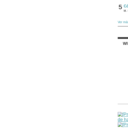
5
Có
M. 
Ver má
W