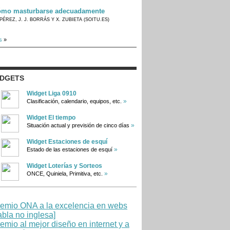
mo masturbarse adecuadamente
PÉREZ, J. J. BORRÁS Y X. ZUBIETA (SOITU.ES)
s
»
IDGETS
Widget Liga 0910
»
Clasificación, calendario, equipos, etc.
Widget El tiempo
»
Situación actual y previsión de cinco días
Widget Estaciones de esquí
»
Estado de las estaciones de esquí
Widget Loterías y Sorteos
»
ONCE, Quiniela, Primitiva, etc.