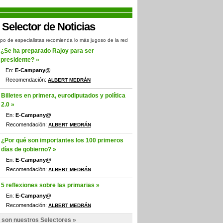
po de especialistas recomienda lo más jugoso de la red
¿Se ha preparado Rajoy para ser
presidente? »
En:
E-Campany@
Recomendación:
ALBERT MEDRÁN
Billetes en primera, eurodiputados y política
2.0 »
En:
E-Campany@
Recomendación:
ALBERT MEDRÁN
¿Por qué son importantes los 100 primeros
días de gobierno? »
En:
E-Campany@
Recomendación:
ALBERT MEDRÁN
5 reflexiones sobre las primarias »
En:
E-Campany@
Recomendación:
ALBERT MEDRÁN
 son nuestros Selectores »