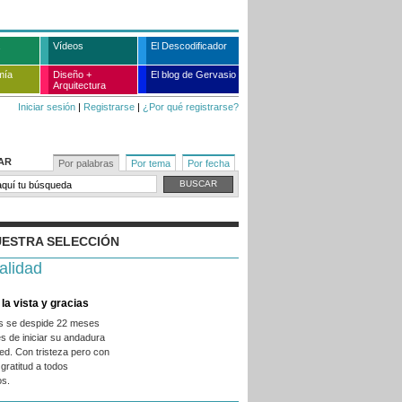
Vídeos
El Descodificador
mía
Diseño +
El blog de Gervasio
Arquitectura
Iniciar sesión
|
Registrarse
|
¿Por qué registrarse?
AR
Por palabras
Por tema
Por fecha
ESTRA SELECCIÓN
alidad
la vista y gracias
es se despide 22 meses
s de iniciar su andadura
ed. Con tristeza pero con
gratitud a todos
os.