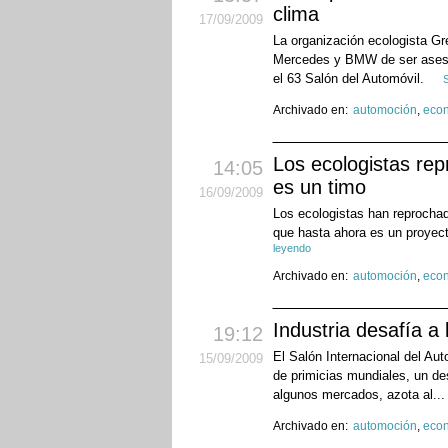
clima
17
/09
/2009
La organización ecologista G
Mercedes y BMW de ser asesino
el 63 Salón del Automóvil.
Archivado en:
automoción
,
eco
Los ecologistas repr
14:05
es un timo
16
/09
/2009
Los ecologistas han reprochado
que hasta ahora es un proyect
leyendo
Archivado en:
automoción
,
eco
Industria desafía a 
19:12
El Salón Internacional del Au
15
/09
/2009
de primicias mundiales, un des
algunos mercados, azota al..
Archivado en:
automoción
,
eco