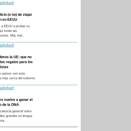
alidad
licio (o no) de viajar
en en EEUU
 a EEUU a probar su
quí están las
iones. Mal, mal...
alidad
dimos la UE: que no
 los regalos para los
istas
s países ven esta
ca más cerca del soborno.
alidad
es vuelve a ganar el
o de la ONA
xcelencia general' entre
dios grandes en lengua
esa.