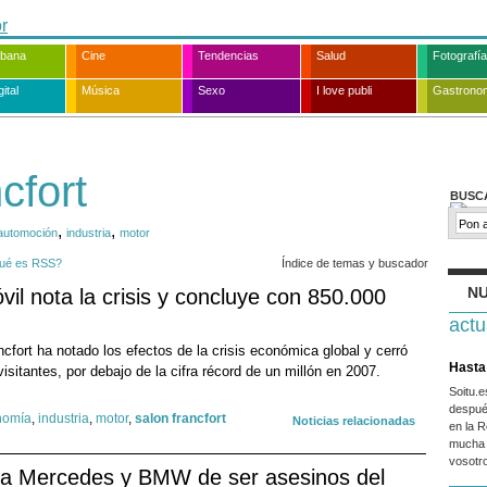
rbana
Cine
Tendencias
Salud
Fotografía
ital
Música
Sexo
I love publi
Gastrono
cfort
BUSC
,
,
automoción
industria
motor
ué es RSS?
Índice de temas y buscador
NU
vil nota la crisis y concluye con 850.000
actu
cfort ha notado los efectos de la crisis económica global y cerró
Hasta 
sitantes, por debajo de la cifra récord de un millón en 2007.
Soitu.
despué
nomía
,
industria
,
motor
,
salon francfort
Noticias relacionadas
en la R
mucha 
vosotr
a Mercedes y BMW de ser asesinos del