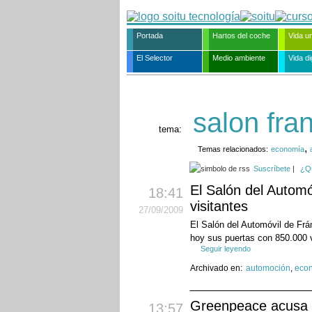
Portada
Hartos del coche
Vida u
El Selector
Medio ambiente
Vida dig
salon fran
tema:
,
Temas relacionados:
economía
Suscríbete
|
¿Q
El Salón del Automó
18:41
visitantes
27
/09
/2009
El Salón del Automóvil de Frán
hoy sus puertas con 850.000 vi
Seguir leyendo
Archivado en:
automoción
,
eco
Greenpeace acusa 
13:57