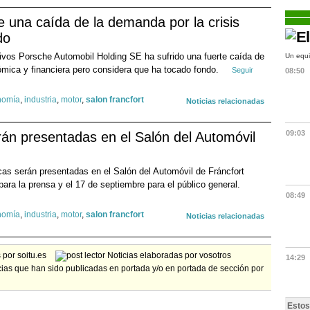
e una caída de la demanda por la crisis
do
ivos Porsche Automobil Holding SE ha sufrido una fuerte caída de
Un equi
ómica y financiera pero considera que ha tocado fondo.
Seguir
08:50
nomía
,
industria
,
motor
,
salon francfort
Noticias relacionadas
09:03
án presentadas en el Salón del Automóvil
as serán presentadas en el Salón del Automóvil de Fráncfort
ra la prensa y el 17 de septiembre para el público general.
08:49
nomía
,
industria
,
motor
,
salon francfort
Noticias relacionadas
por soitu.es
Noticias elaboradas por vosotros
14:29
ias que han sido publicadas en portada y/o en portada de sección por
Estos