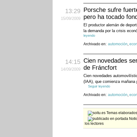
Porsche sufre fuert
13:29
pero ha tocado fon
15
/09
/2009
El productor alemán de deport
la demanda por la crisis econ
leyendo
Archivado en:
automoción
,
eco
Cien novedades ser
14:15
de Fráncfort
14
/09
/2009
Cien novedades automovilístic
(IAA), que comienza mañana pa
Seguir leyendo
Archivado en:
automoción
,
eco
Temas elaborados 
Notic
los lectores