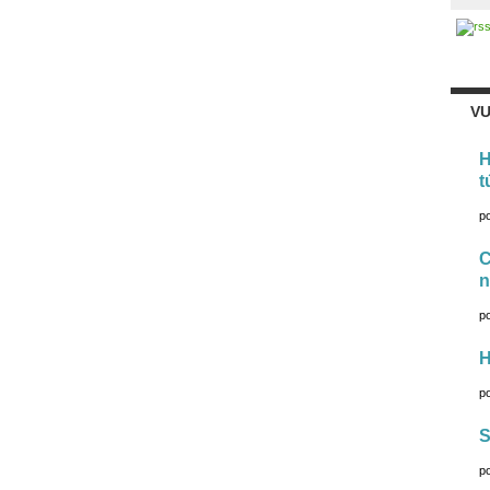
VU
H
t
p
C
n
p
H
p
S
p