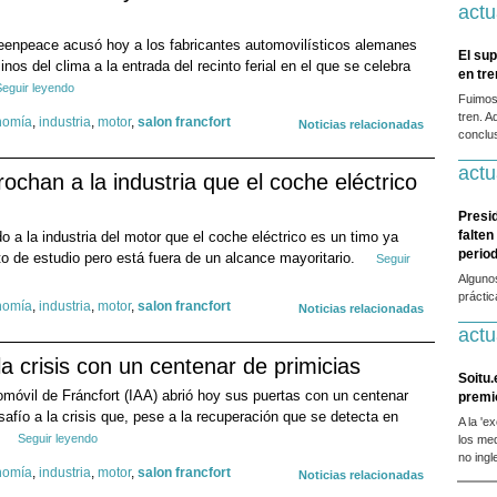
actu
reenpeace acusó hoy a los fabricantes automovilísticos alemanes
El sup
s del clima a la entrada del recinto ferial en el que se celebra
en tr
Seguir leyendo
Fuimos
tren. A
nomía
,
industria
,
motor
,
salon francfort
Noticias relacionadas
conclus
actu
ochan a la industria que el coche eléctrico
Presi
falten
 a la industria del motor que el coche eléctrico es un timo ya
period
o de estudio pero está fuera de un alcance mayoritario.
Seguir
Alguno
prácti
nomía
,
industria
,
motor
,
salon francfort
Noticias relacionadas
actu
la crisis con un centenar de primicias
Soitu.
tomóvil de Fráncfort (IAA) abrió hoy sus puertas con un centenar
premi
afío a la crisis que, pese a la recuperación que se detecta en
A la 'e
.
Seguir leyendo
los me
no ingl
nomía
,
industria
,
motor
,
salon francfort
Noticias relacionadas