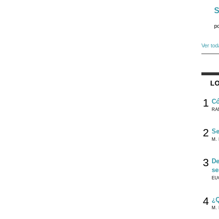
S
p
Ver tod
LO
1
Có
RA
2
Se
M. 
3
De
se
EU
4
¿Q
M. 