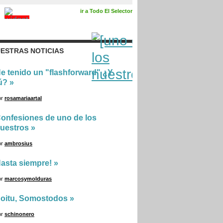
ir a Todo El Selector
ESTRAS NOTICIAS
e tenido un "flashforward" ¿Y
ú?
»
or
rosamariaartal
onfesiones de uno de los
uestros
»
or
ambrosius
asta siempre!
»
or
marcosymolduras
oitu, Somostodos
»
or
schinonero