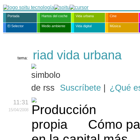
Portada
Hartos del coche
Vida urbana
Cine
El Selector
Medio ambiente
Vida digital
Música
riad vida urbana
tema:
Suscríbete
|
¿Qué e
11:31
15
/04
/2008
Cómo pas
en la capital más