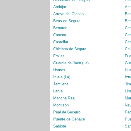
Andújar
Arj
Arroyo del Ojanco
Ba
Beas de Segura
Bed
Benatae
Cab
Canena
Car
Castellar
Cas
Chiclana de Segura
Chi
Frailes
Fue
Guardia de Jaén (La)
Gu
Hornos
Hu
Iruela (La)
Izn
Jamilena
Jim
Larva
Lin
Mancha Real
Mar
Montizón
Nav
Peal de Becerro
Peg
Puente de Génave
Pue
Sabiote
San