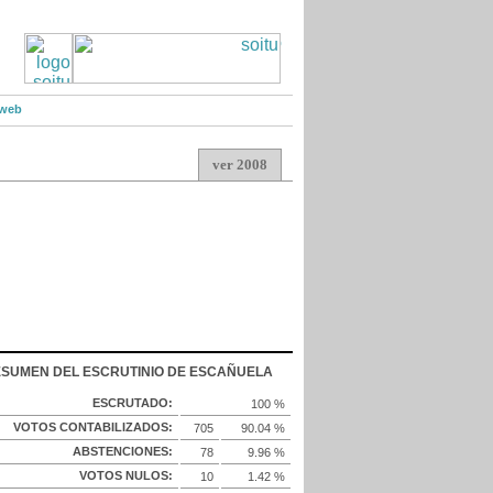
 web
ver 2008
SUMEN DEL ESCRUTINIO DE ESCAÑUELA
ESCRUTADO:
100 %
VOTOS CONTABILIZADOS:
705
90.04 %
ABSTENCIONES:
78
9.96 %
VOTOS NULOS:
10
1.42 %