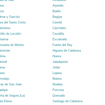
ona
Arjonilla
eza
Bailén
mar y Garcíez
Begíjar
ra del Santo Cristo
Cambil
boneros
Cárcheles
tillo de Locubín
Cazalilla
lluévar
Escañuela
nsanta de Martos
Fuerte del Rey
arromán
Higuera de Calatrava
elma
Huesa
atoraf
Jabalquinto
ena
Jódar
ares
Lopera
molejo
Martos
as de San Juan
Noalejo
alajar
Porcuna
rta de Segura (La)
Quesada
ta Elena
Santiago de Calatrava