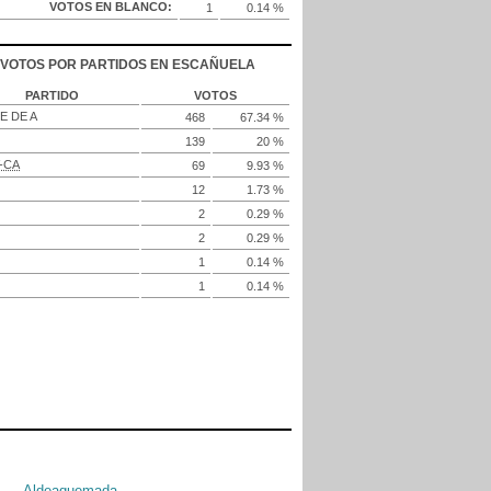
VOTOS EN BLANCO:
1
0.14 %
VOTOS POR PARTIDOS EN ESCAÑUELA
PARTIDO
VOTOS
E DE A
468
67.34 %
139
20 %
V-CA
69
9.93 %
12
1.73 %
2
0.29 %
2
0.29 %
1
0.14 %
1
0.14 %
Aldeaquemada