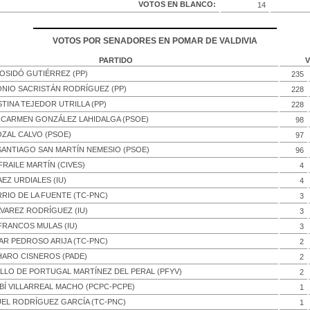
VOTOS EN BLANCO:
14
VOTOS POR SENADORES EN POMAR DE VALDIVIA
PARTIDO
OSIDÓ GUTIÉRREZ (PP)
235
NIO SACRISTÁN RODRÍGUEZ (PP)
228
STINA TEJEDOR UTRILLA (PP)
228
 CARMEN GONZÁLEZ LAHIDALGA (PSOE)
98
ZAL CALVO (PSOE)
97
ANTIAGO SAN MARTÍN NEMESIO (PSOE)
96
FRAILE MARTÍN (CIVES)
4
AEZ URDIALES (IU)
4
RIO DE LA FUENTE (TC-PNC)
3
VAREZ RODRÍGUEZ (IU)
3
FRANCOS MULAS (IU)
3
AR PEDROSO ARIJA (TC-PNC)
2
HARO CISNEROS (PADE)
2
LLO DE PORTUGAL MARTÍNEZ DEL PERAL (PFYV)
2
BÍ VILLARREAL MACHO (PCPC-PCPE)
1
EL RODRÍGUEZ GARCÍA (TC-PNC)
1