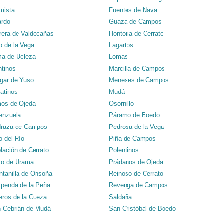
mista
Fuentes de Nava
rdo
Guaza de Campos
rera de Valdecañas
Hontoria de Cerrato
ro de la Vega
Lagartos
a de Ucieza
Lomas
tinos
Marcilla de Campos
gar de Yuso
Meneses de Campos
atinos
Mudá
os de Ojeda
Osornillo
enzuela
Páramo de Boedo
raza de Campos
Pedrosa de la Vega
o del Río
Piña de Campos
lación de Cerrato
Polentinos
o de Urama
Prádanos de Ojeda
ntanilla de Onsoña
Reinoso de Cerrato
penda de la Peña
Revenga de Campos
eros de la Cueza
Saldaña
 Cebrián de Mudá
San Cristóbal de Boedo