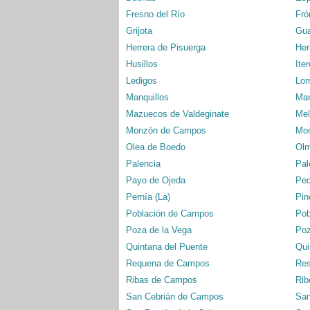
Fresno del Río
Fró
Grijota
Gua
Herrera de Pisuerga
Her
Husillos
Ite
Ledigos
Lom
Manquillos
Man
Mazuecos de Valdeginate
Mel
Monzón de Campos
Mor
Olea de Boedo
Olm
Palencia
Pal
Payo de Ojeda
Ped
Pernía (La)
Pin
Población de Campos
Pob
Poza de la Vega
Poz
Quintana del Puente
Qui
Requena de Campos
Res
Ribas de Campos
Rib
San Cebrián de Campos
San