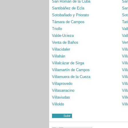
San Román de la Cuba
San
Santibáñez de Ecla
San
Sotobañado y Priorato
Sot
Támara de Campos
Tar
Triollo
Val
Valde-Ucieza
Val
Venta de Baños
Ver
Villacidaler
Vil
Villahán
Vil
Villalcázar de Sirga
Vil
Villamartín de Campos
Vil
Villamuera de la Cueza
Vil
Villaprovedo
Vil
Villasarracino
Vil
Villaviudas
Vil
Villoldo
Vil
Subir