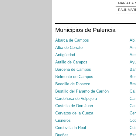
MARÍA CAR
RAÚL MARI
Municipios de Palencia
Abarca de Campos
Abi
Alba de Cerrato
Ama
Antigüedad
Arc
Autillo de Campos
Ayu
Bárcena de Campos
Bar
Belmonte de Campos
Ber
Boadilla de Rioseco
Bra
Bustillo del Páramo de Carrión
Cal
Cardeñosa de Volpejera
Car
Castrillo de Don Juan
Cas
Cervatos de la Cueza
Cer
Cisneros
Cob
Cordovilla la Real
Cub
Dueñas
Esp