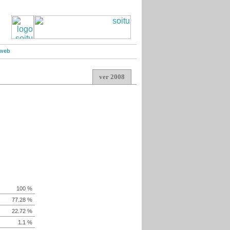
 web
ver 2008
100 %
77.28 %
22.72 %
1.1 %