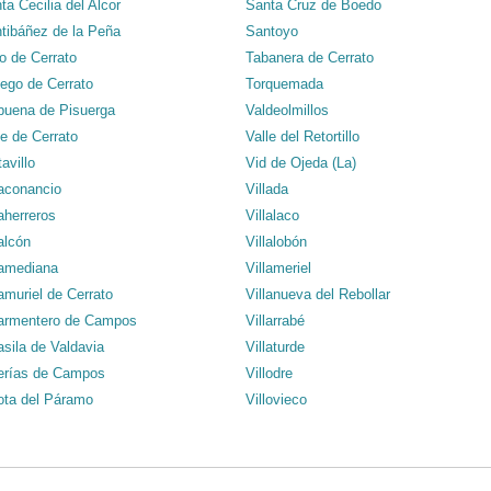
ta Cecilia del Alcor
Santa Cruz de Boedo
tibáñez de la Peña
Santoyo
o de Cerrato
Tabanera de Cerrato
iego de Cerrato
Torquemada
buena de Pisuerga
Valdeolmillos
le de Cerrato
Valle del Retortillo
tavillo
Vid de Ojeda (La)
laconancio
Villada
laherreros
Villalaco
lalcón
Villalobón
lamediana
Villameriel
lamuriel de Cerrato
Villanueva del Rebollar
larmentero de Campos
Villarrabé
lasila de Valdavia
Villaturde
lerías de Campos
Villodre
lota del Páramo
Villovieco