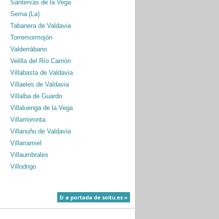
Santervás de la Vega
Serna (La)
Tabanera de Valdavia
Torremormojón
Valderrábano
Velilla del Río Carrión
Villabasta de Valdavia
Villaeles de Valdavia
Villalba de Guardo
Villaluenga de la Vega
Villamoronta
Villanuño de Valdavia
Villarramiel
Villaumbrales
Villodrigo
Ir a portada de soitu.es »