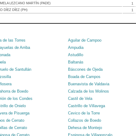
MELA LEZCANO MARTÍN (PADE)
1
O DÍEZ DÍEZ (PH)
1
a de las Torres
Aguilar de Campoo
yuelas de Arriba
Ampudia
onada
Astudillo
ela
Baltanás
ruelo de Santullán
Báscones de Ojeda
zosilla
Boada de Campos
ñosera
Buenavista de Valdavia
ahorra de Boedo
Calzada de los Molinos
rión de los Condes
Castil de Vela
trillo de Onielo
Castrillo de Villavega
vera de Pisuerga
Cevico de la Torre
os de Cerrato
Collazos de Boedo
illas de Cerrato
Dehesa de Montejo
inosa de Cerrato
Espinosa de Villagonzalo