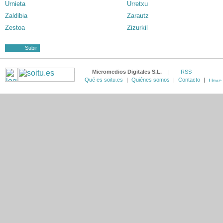
Urnieta
Urretxu
Zaldibia
Zarautz
Zestoa
Zizurkil
Subir
Micromedios Digitales S.L.
|
RSS
Qué es soitu.es
|
Quiénes somos
|
Contacto
|