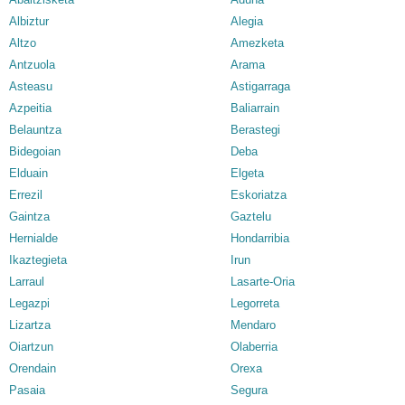
Albiztur
Alegia
Altzo
Amezketa
Antzuola
Arama
Asteasu
Astigarraga
Azpeitia
Baliarrain
Belauntza
Berastegi
Bidegoian
Deba
Elduain
Elgeta
Errezil
Eskoriatza
Gaintza
Gaztelu
Hernialde
Hondarribia
Ikaztegieta
Irun
Larraul
Lasarte-Oria
Legazpi
Legorreta
Lizartza
Mendaro
Oiartzun
Olaberria
Orendain
Orexa
Pasaia
Segura