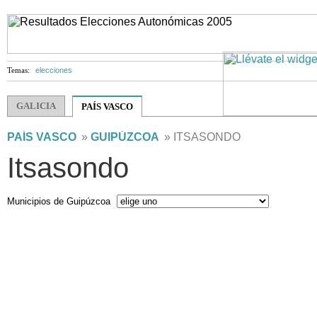
Temas:
elecciones
GALICIA
PAÍS VASCO
PAÍS VASCO
»
GUIPÚZCOA
» ITSASONDO
Itsasondo
Municipios de Guipúzcoa