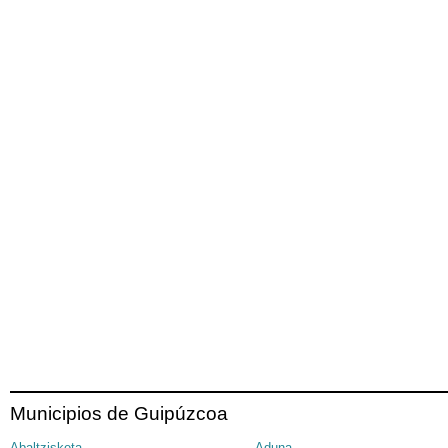
Municipios de Guipúzcoa
Abaltzisketa
Aduna