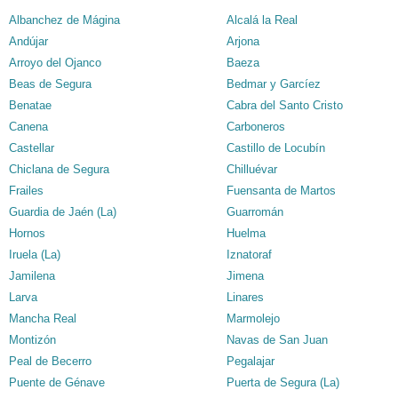
Albanchez de Mágina
Alcalá la Real
Andújar
Arjona
Arroyo del Ojanco
Baeza
Beas de Segura
Bedmar y Garcíez
Benatae
Cabra del Santo Cristo
Canena
Carboneros
Castellar
Castillo de Locubín
Chiclana de Segura
Chilluévar
Frailes
Fuensanta de Martos
Guardia de Jaén (La)
Guarromán
Hornos
Huelma
Iruela (La)
Iznatoraf
Jamilena
Jimena
Larva
Linares
Mancha Real
Marmolejo
Montizón
Navas de San Juan
Peal de Becerro
Pegalajar
Puente de Génave
Puerta de Segura (La)