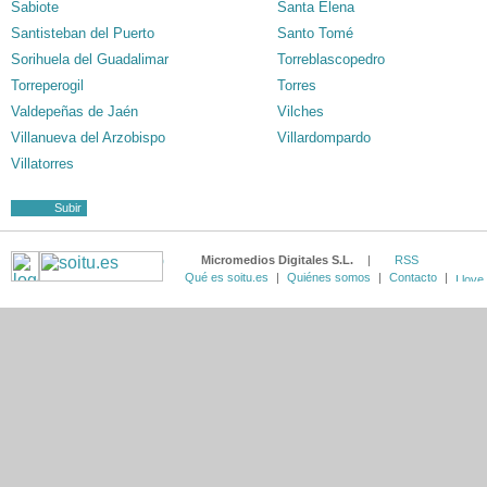
Sabiote
Santa Elena
Santisteban del Puerto
Santo Tomé
Sorihuela del Guadalimar
Torreblascopedro
Torreperogil
Torres
Valdepeñas de Jaén
Vilches
Villanueva del Arzobispo
Villardompardo
Villatorres
Subir
Micromedios Digitales S.L.
|
RSS
Qué es soitu.es
|
Quiénes somos
|
Contacto
|