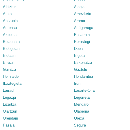
Albiztur
Alegia
Altzo
Amezketa
Antzuola
Arama
Asteasu
Astigarraga
Azpeitia
Baliarrain
Belauntza
Berastegi
Bidegoian
Deba
Elduain
Elgeta
Errezil
Eskoriatza
Gaintza
Gaztelu
Hernialde
Hondarribia
Ikaztegieta
Irun
Larraul
Lasarte-Oria
Legazpi
Legorreta
Lizartza
Mendaro
Oiartzun
Olaberria
Orendain
Orexa
Pasaia
Segura