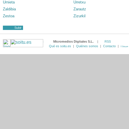
Urnieta
Urretxu
Zaldibia
Zarautz
Zestoa
Zizurkil
Subir
Micromedios Digitales S.L.
|
RSS
Qué es soitu.es
|
Quiénes somos
|
Contacto
|