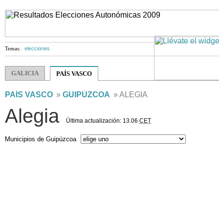
Temas:
elecciones
GALICIA
PAÍS VASCO
PAÍS VASCO
»
GUIPÚZCOA
» ALEGIA
Alegia
Última actualización: 13.06
CET
Municipios de Guipúzcoa