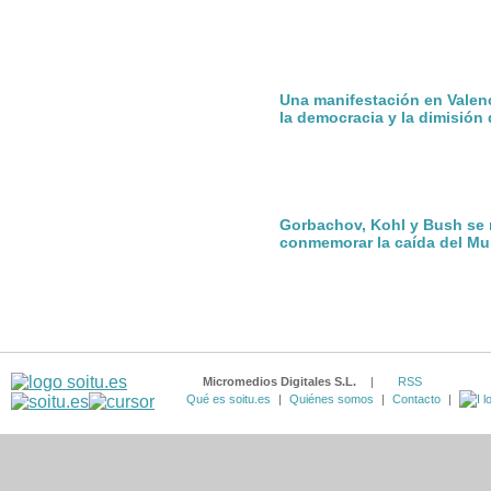
Una manifestación en Valenc
la democracia y la dimisió
Gorbachov, Kohl y Bush se 
conmemorar la caída del Mur
Micromedios Digitales S.L.
|
RSS
Qué es soitu.es
|
Quiénes somos
|
Contacto
|