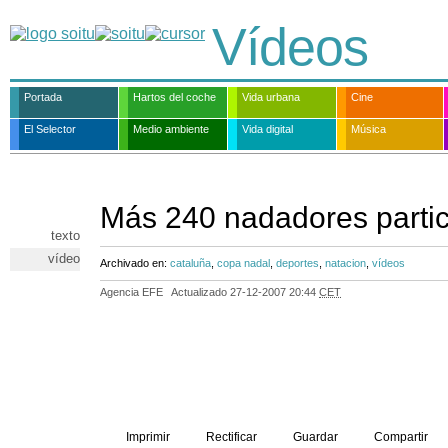
Vídeos
Portada
Hartos del coche
Vida urbana
Cine
El Selector
Medio ambiente
Vida digital
Música
Más 240 nadadores partic
texto
vídeo
Archivado en:
cataluña
,
copa nadal
,
deportes
,
natacion
,
vídeos
Agencia EFE
Actualizado
27-12-2007 20:44
CET
Imprimir
Rectificar
Guardar
Compartir