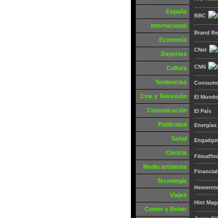
España
BBC
Internacional
Brand Re
Economía
CNet
Deportes
CNN
Cultura
Tendencias
Consume
Cine y Televisión
El Mund
Comunicación
El País
Publicidad
Energías
Salud
Engadge
Ciencia
Filmaffin
Medio ambiente
Financia
Tecnología
Hemerote
Viajes
Hint Mag
Comer y Beber