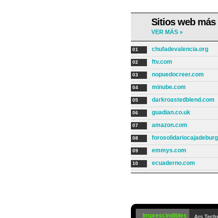
Sitios web más
VER MÁS »
chufadevalencia.org
01
ftv.com
02
nopuedocreer.com
03
minube.com
04
darkroastedblend.com
05
guadian.co.uk
06
amazon.com
07
forosolidariocajadebur
08
emmys.com
09
ecuaderno.com
10
Imprescindibles
Ars Tech