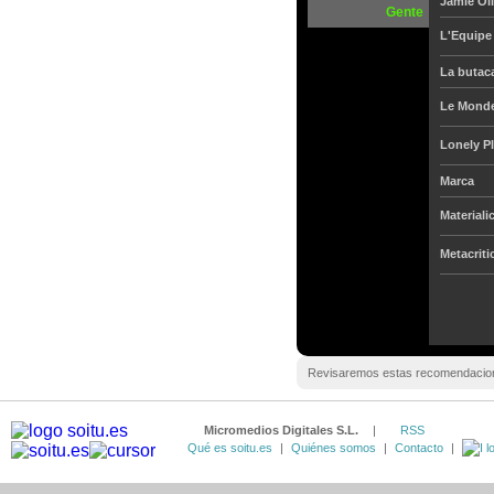
Jamie Oli
Gente
L'Equip
La butac
Le Mond
Lonely P
Marca
Materiali
Metacriti
Revisaremos estas recomendacio
Micromedios Digitales S.L.
|
RSS
Qué es soitu.es
|
Quiénes somos
|
Contacto
|