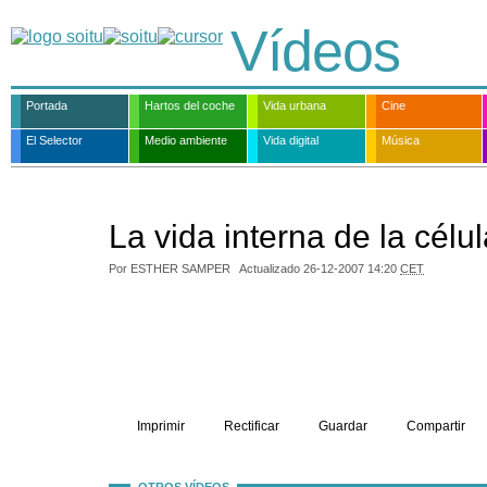
Vídeos
Portada
Hartos del coche
Vida urbana
Cine
El Selector
Medio ambiente
Vida digital
Música
La vida interna de la célu
Por ESTHER SAMPER
Actualizado
26-12-2007 14:20
CET
Imprimir
Rectificar
Guardar
Compartir