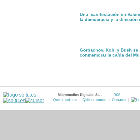
Una manifestación en Valenc
la democracia y la dimisió
Gorbachov, Kohl y Bush se 
conmemorar la caída del Mur
Micromedios Digitales S.L.
|
RSS
Qué es soitu.es
|
Quiénes somos
|
Contacto
|