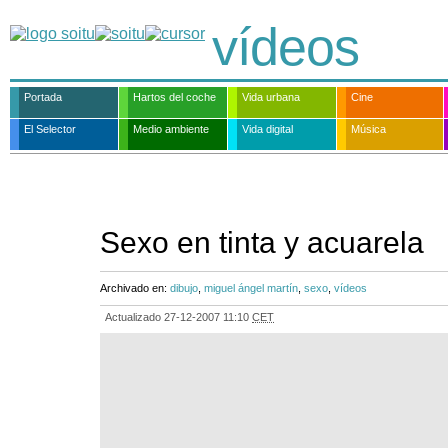
vídeos
Portada
Hartos del coche
Vida urbana
Cine
El Selector
Medio ambiente
Vida digital
Música
Sexo en tinta y acuarela
Archivado en:
dibujo
,
miguel ángel martín
,
sexo
,
vídeos
Actualizado
27-12-2007 11:10
CET