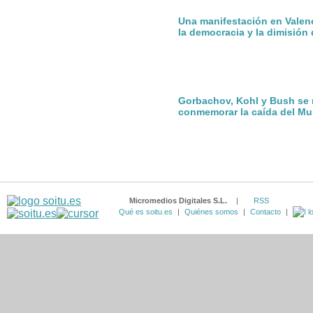
Una manifestación en Valenc
la democracia y la dimisió
Gorbachov, Kohl y Bush se 
conmemorar la caída del Mur
Micromedios Digitales S.L.
|
RSS
Qué es soitu.es
|
Quiénes somos
|
Contacto
|