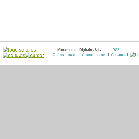
Micromedios Digitales S.L.
|
RSS
Qué es soitu.es
|
Quiénes somos
|
Contacto
|