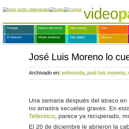
video
p
Portada
Hartos del coche
Vida urbana
Cine
El Selector
Medio ambiente
Vida digital
Música
José Luis Moreno lo cu
Archivado en:
entrevista
,
josé luis moreno
,
Una semana después del atraco en s
no arrastra secuelas graves. En esta
Telecinco
, parece ya recuperado, m
El 20 de diciembre le abrieron la c