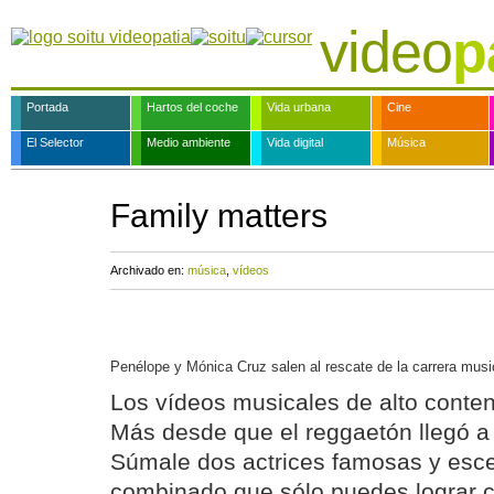
video
p
Portada
Hartos del coche
Vida urbana
Cine
El Selector
Medio ambiente
Vida digital
Música
Family matters
Archivado en:
música
,
vídeos
Penélope y Mónica Cruz salen al rescate de la carrera mus
Los vídeos musicales de alto conten
Más desde que el reggaetón llegó a 
Súmale dos actrices famosas y esce
combinado que sólo puedes lograr 