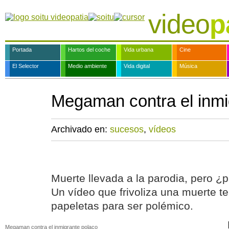
video
p
Portada
Hartos del coche
Vida urbana
Cine
El Selector
Medio ambiente
Vida digital
Música
Megaman contra el inmi
Archivado en:
sucesos
,
vídeos
Muerte llevada a la parodia, pero ¿p
Un vídeo que frivoliza una muerte te
papeletas para ser polémico.
Megaman contra el inmigrante polaco