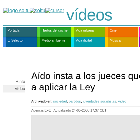
vídeos
Portada
Hartos del coche
Vida urbana
Cine
El Selector
Medio ambiente
Vida digital
Música
Aído insta a los jueces qu
+info
a aplicar la Ley
vídeo
Archivado en:
sociedad
,
partidos
,
juventudes socialistas
,
video
Agencia EFE
Actualizado
24-05-2008 17:37
CET