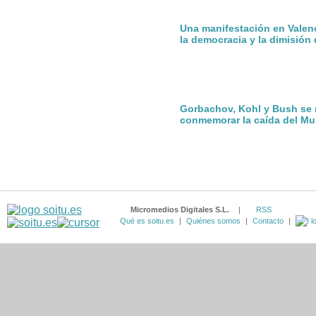
Una manifestación en Valenc
la democracia y la dimisió
Gorbachov, Kohl y Bush se 
conmemorar la caída del Mur
Micromedios Digitales S.L.
|
RSS
Qué es soitu.es
|
Quiénes somos
|
Contacto
|