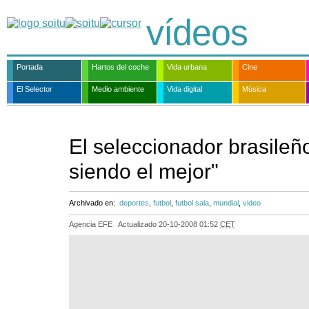
vídeos
Portada
Hartos del coche
Vida urbana
Cine
El Selector
Medio ambiente
Vida digital
Música
El seleccionador brasileñ
siendo el mejor"
Archivado en:
deportes
,
futbol
,
futbol sala
,
mundial
,
video
Agencia EFE
Actualizado
20-10-2008 01:52
CET