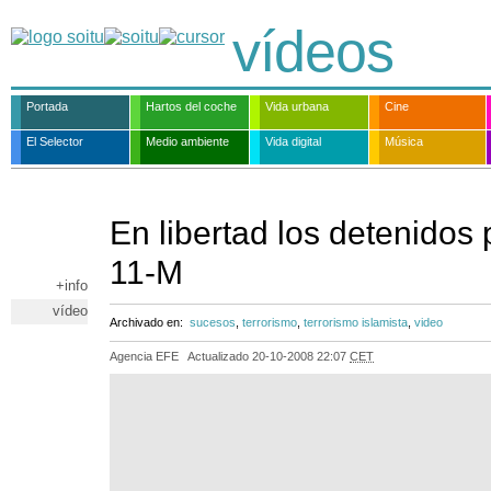
vídeos
Portada
Hartos del coche
Vida urbana
Cine
El Selector
Medio ambiente
Vida digital
Música
En libertad los detenidos p
11-M
+info
vídeo
Archivado en:
sucesos
,
terrorismo
,
terrorismo islamista
,
video
Agencia EFE
Actualizado
20-10-2008 22:07
CET