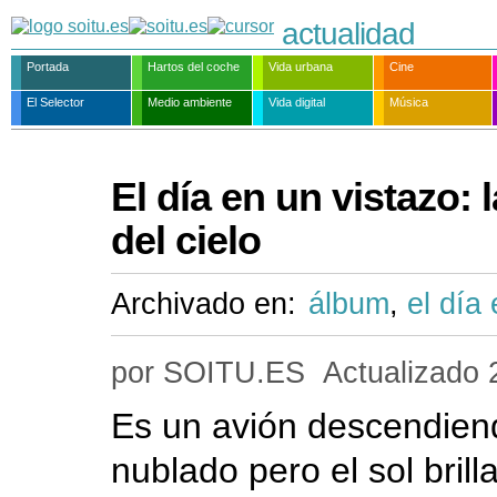
actualidad
Portada
Hartos del coche
Vida urbana
Cine
El Selector
Medio ambiente
Vida digital
Música
El día en un vistazo:
del cielo
Archivado en:
álbum
,
el día
por SOITU.ES
Actualizado
Es un avión descendiend
nublado pero el sol brill