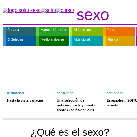
sexo
Portada
Hartos del coche
Vida urbana
Cine
El Selector
Medio ambiente
Vida digital
Música
actualidad
actualidad
actualidad
Hasta la vista y gracias
Una selección de
Españoles... SOIT
noticias, posts y tweets
muerto
sobre el adiós de Soitu
¿Qué es el sexo?