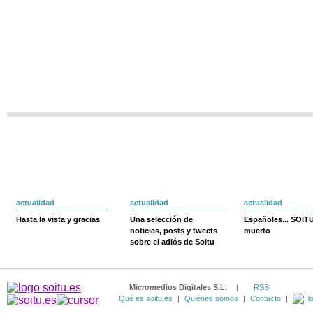
actualidad
actualidad
actualidad
Hasta la vista y gracias
Una selección de
Españoles... SOIT
noticias, posts y tweets
muerto
sobre el adiós de Soitu
Micromedios Digitales S.L.
|
RSS
Qué es soitu.es
|
Quiénes somos
|
Contacto
|