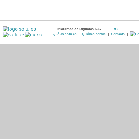
Micromedios Digitales S.L.
|
RSS
Qué es soitu.es
|
Quiénes somos
|
Contacto
|