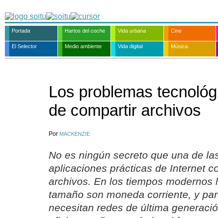
Portada
Hartos del coche
Vida urbana
Cine
El Selector
Medio ambiente
Vida digital
Música
Los problemas tecnológi
de compartir archivos
Por
MACKENZIE
No es ningún secreto que una de las
aplicaciones prácticas de Internet c
archivos. En los tiempos modernos 
tamaño son moneda corriente, y para
necesitan redes de última generación