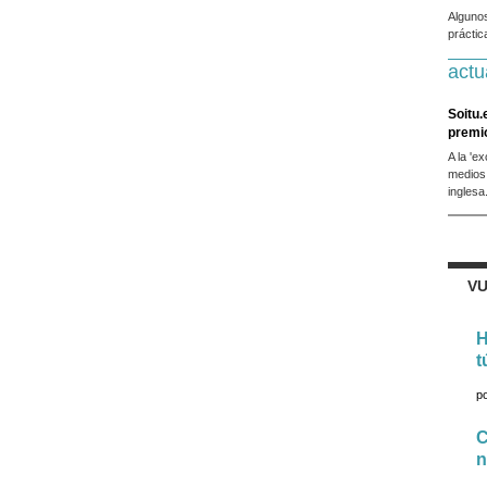
Alguno
práctic
actu
Soitu.
premi
A la 'e
medios
inglesa
VU
H
t
p
C
n