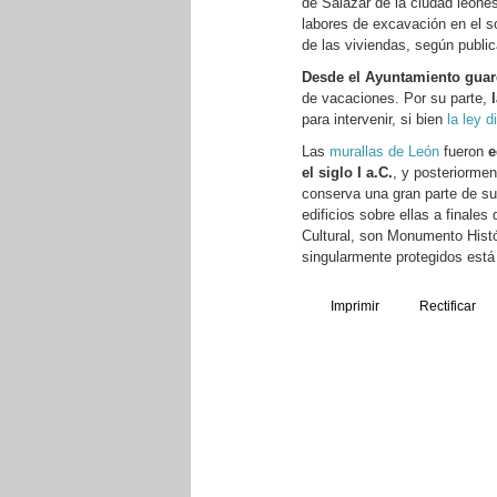
de Salazar de la ciudad leone
labores de excavación en el so
de las viviendas, según publi
Desde el Ayuntamiento guar
de vacaciones. Por su parte,
para intervenir, si bien
la ley d
Las
murallas de León
fueron
e
el siglo I a.C.
, y posteriorme
conserva una gran parte de su
edificios sobre ellas a finale
Cultural, son Monumento Históri
singularmente protegidos está 
Imprimir
Rectificar