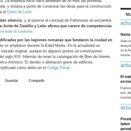
sa. La empresa inició hace alrededor de un mes las primeras
lar, y estaría a punto de comenzar las obras para la construcción
ca el
Diario de León
.
NU
dan silencio
, y al parecer el concejal de Patrimonio se encuentra
actu
la Junta de Castilla y León afirma que carece de competencias
ice todo lo contrario
.
Hasta 
dificadas por las legiones romanas que fundaron la ciudad en
Soitu.
nte se ampliaron durante la Edad Media. En la actualidad se
después
en la R
 trazado original, aunque en algunos puntos se construyeron
mucha g
s del siglo XIX. Además de tener la catalogación de Bien de Interés
co-Artístico. El derribo o alteración grave de edificios
actu
tipificado como delito en el
Código Penal
.
El sup
Guardar
Compartir
en tr
Fuimos
tren. A
conclus
actu
Presid
falten
period