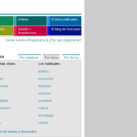
Vídeos
El Descodificador
mía
Diseño +
El blog de Gervasio
Arquitectura
Iniciar sesión
|
Registrarse
|
¿Por qué registrarse?
AR
Por palabras
Por tema
Por fecha
más vistos
Los habituales
política
net
economía
encias
deportes
d
sucesos
igital
sociedad
serrano
cultura
tecnología
a
vídeos
ce de temas y buscador