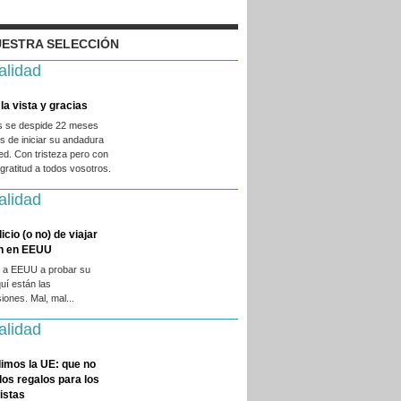
ESTRA SELECCIÓN
alidad
la vista y gracias
es se despide 22 meses
 de iniciar su andadura
ed. Con tristeza pero con
ratitud a todos vosotros.
alidad
licio (o no) de viajar
en en EEUU
 a EEUU a probar su
quí están las
iones. Mal, mal...
alidad
imos la UE: que no
 los regalos para los
istas