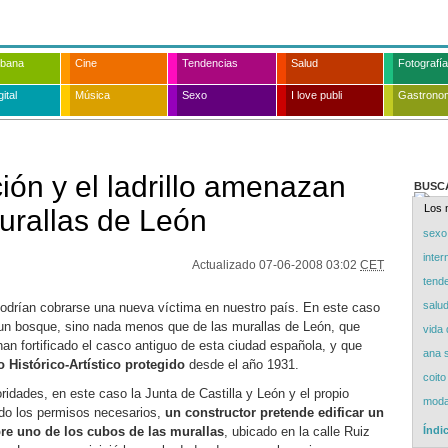
rbana
Cine
Tendencias
Salud
Fotografía
ital
Música
Sexo
I love publi
Gastrono
ión y el ladrillo amenazan
BUSC
Los 
murallas de León
sexo
inter
Actualizado
07-06-2008 03:02
CET
tend
salu
 podrían cobrarse una nueva víctima en nuestro país. En este caso
 un bosque, sino nada menos que de las murallas de León, que
vida d
an fortificado el casco antiguo de esta ciudad española, y que
ana 
Histórico-Artístico
protegido
desde el año 1931.
coito
ridades, en este caso la Junta de Castilla y León y el propio
mod
do los permisos necesarios,
un constructor pretende edificar un
re uno de los cubos de las murallas
, ubicado en la calle Ruiz
Índi