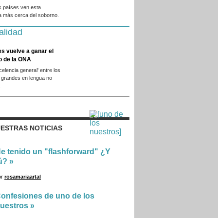
s países ven esta
a más cerca del soborno.
alidad
es vuelve a ganar el
o de la ONA
xcelencia general' entre los
 grandes en lengua no
.
ESTRAS NOTICIAS
e tenido un "flashforward" ¿Y
ú?
»
or
rosamariaartal
onfesiones de uno de los
uestros
»