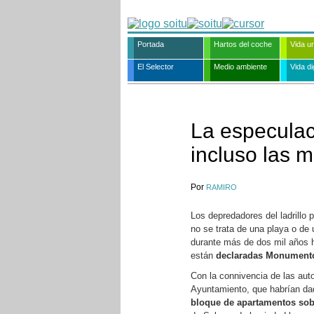
Portada
Hartos del coche
Vida u
El Selector
Medio ambiente
Vida dig
La especulac
incluso las 
Por
RAMIRO
Los depredadores del ladrillo
no se trata de una playa o de
durante más de dos mil años h
están
declaradas Monumento 
Con la connivencia de las auto
Ayuntamiento, que habrían da
bloque de apartamentos sob