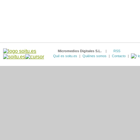
Micromedios Digitales S.L.
|
RSS
Qué es soitu.es
|
Quiénes somos
|
Contacto
|