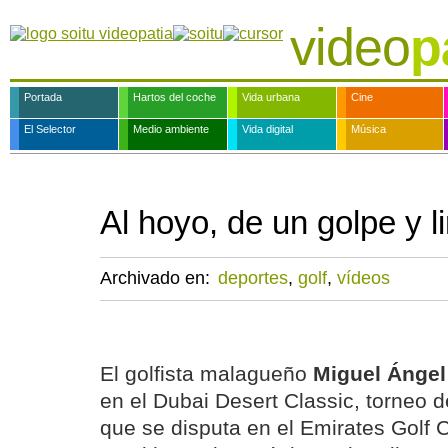
video
p
Portada
Hartos del coche
Vida urbana
Cine
El Selector
Medio ambiente
Vida digital
Música
Al hoyo, de un golpe y l
Archivado en:
deportes
,
golf
,
vídeos
El golfista malagueño
Miguel Ángel
en el Dubai Desert Classic, torneo d
que se disputa en el Emirates Golf C