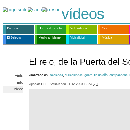
vídeos
Portada
Hartos del coche
Vida urbana
Cine
El Selector
Medio ambiente
Vida digital
Música
El reloj de la Puerta del
Archivado en:
sociedad
,
curiosidades
,
gente
,
fin de año
,
campanadas
,
+info
+info
Agencia EFE
Actualizado
31-12-2008 19:23
CET
vídeo