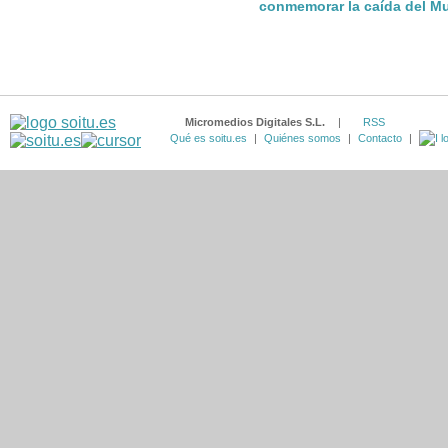
conmemorar la caída del Mu
Micromedios Digitales S.L.
|
RSS
Qué es soitu.es
|
Quiénes somos
|
Contacto
|