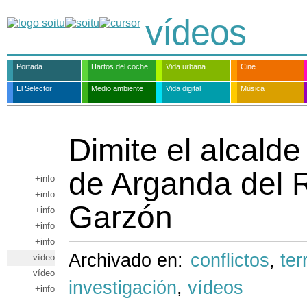
vídeos
Portada
Hartos del coche
Vida urbana
Cine
El Selector
Medio ambiente
Vida digital
Música
Dimite el alcalde
de Arganda del R
+info
+info
Garzón
+info
+info
+info
Archivado en:
conflictos
,
ter
vídeo
vídeo
investigación
,
vídeos
+info