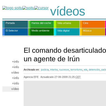
vídeos
Portada
Hartos del coche
Vida urbana
Cine
El Selector
Medio ambiente
Vida digital
Música
El comando desarticulado
un agente de Irún
+info
+info
Archivado en:
justicia
,
interior
,
sucesos
,
terrorismo
,
eta
,
detención
,
paí
vídeo
Agencia EFE
Actualizado
27-06-2009 21:25
CET
+info
+info
vídeo