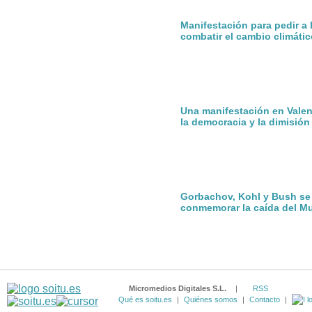
Manifestación para pedir a
combatir el cambio climátic
Una manifestación en Valen
la democracia y la dimisió
Gorbachov, Kohl y Bush se
conmemorar la caída del Mu
Micromedios Digitales S.L.
|
RSS
Qué es soitu.es
|
Quiénes somos
|
Contacto
|