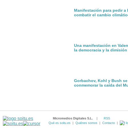
Manifestación para pedir a
combatir el cambio climátic
Una manifestación en Valen
la democracia y la dimisió
Gorbachov, Kohl y Bush se
conmemorar la caída del Mu
Micromedios Digitales S.L.
|
RSS
Qué es soitu.es
|
Quiénes somos
|
Contacto
|