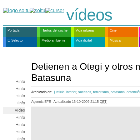
vídeos
Portada
Hartos del coche
Vida urbana
Cine
El Selector
Medio ambiente
Vida digital
Música
Detienen a Otegi y otros 
Batasuna
+info
+info
Archivado en:
justicia
,
interior
,
sucesos
,
terrorismo
,
batasuna
,
detenció
+info
Agencia EFE
Actualizado
13-10-2009 21:15
CET
+info
vídeo
+info
+info
+info
+info