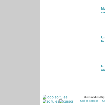
Ma
co
Un
la
Go
co
Micromedios Digi
Qué es soitu.es
|
Qu