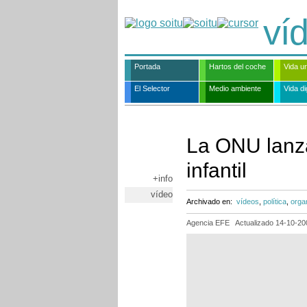
ví
Portada
Hartos del coche
Vida u
El Selector
Medio ambiente
Vida dig
La ONU lanza
infantil
+info
vídeo
Archivado en:
vídeos
,
política
,
orga
Agencia EFE
Actualizado
14-10-20