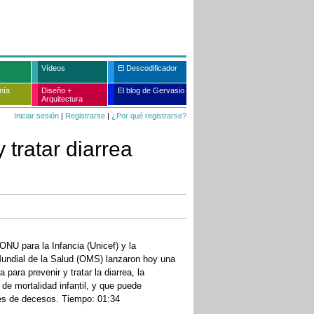
Vídeos
El Descodificador
mía
Diseño +
El blog de Gervasio
Arquitectura
Iniciar sesión
|
Registrarse
|
¿Por qué registrarse?
tratar diarrea
ONU para la Infancia (Unicef) y la
undial de la Salud (OMS) lanzaron hoy una
 para prevenir y tratar la diarrea, la
de mortalidad infantil, y que puede
nes de decesos. Tiempo: 01:34