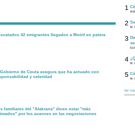
1
Có
RA
2
Se
M. 
scatados 42 emigrantes llegados a Motril en patera
3
De
se
EU
4
¿Q
M. 
 Gobierno de Ceuta asegura que ha actuado con
5
Có
sponsabilidad y celeridad
M. 
Ver má
s familiares del "Alakrana" dicen estar "más
imados" por los avances en las negociaciones