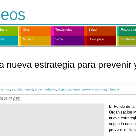
deos
rbana
Cine
Tendencias
Salud
Fotografía
ital
Música
Sexo
I love publi
Gastrono
 nueva estrategia para prevenir y 
nismos
,
sanidad
,
salud
,
enfermedades
,
organizaciones
,
prevención
,
onu
,
infancia
09 23:07
CET
El Fondo de la 
Organización M
nueva estrategia
segunda causa 
prevenir millo