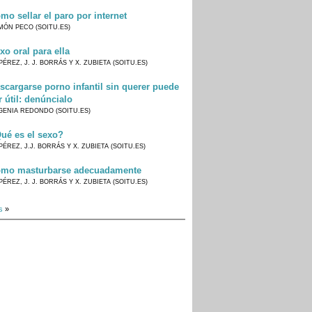
mo sellar el paro por internet
MÓN PECO (SOITU.ES)
xo oral para ella
PÉREZ, J. J. BORRÁS Y X. ZUBIETA (SOITU.ES)
scargarse porno infantil sin querer puede
r útil: denúncialo
GENIA REDONDO (SOITU.ES)
ué es el sexo?
PÉREZ, J.J. BORRÁS Y X. ZUBIETA (SOITU.ES)
mo masturbarse adecuadamente
PÉREZ, J. J. BORRÁS Y X. ZUBIETA (SOITU.ES)
s
»