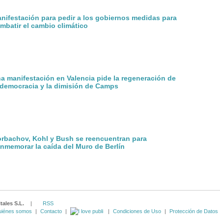
nifestación para pedir a los gobiernos medidas para
mbatir el cambio climático
a manifestación en Valencia pide la regeneración de
 democracia y la dimisión de Camps
rbachov, Kohl y Bush se reencuentran para
nmemorar la caída del Muro de Berlín
tales S.L.
|
RSS
iénes somos
|
Contacto
|
|
Condiciones de Uso
|
Protección de Datos