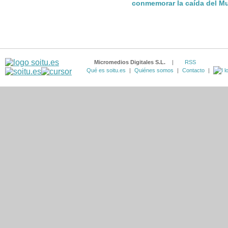
conmemorar la caída del Mu
Micromedios Digitales S.L.
|
RSS
Qué es soitu.es
|
Quiénes somos
|
Contacto
|