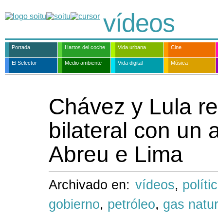
vídeos
Portada
Hartos del coche
Vida urbana
Cine
El Selector
Medio ambiente
Vida digital
Música
Chávez y Lula re
bilateral con un 
Abreu e Lima
Archivado en:
vídeos
,
políti
gobierno
,
petróleo
,
gas natur