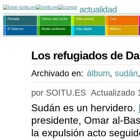
actualidad
Portada
Hartos del coche
Vida urbana
Cine
El Selector
Medio ambiente
Vida digital
Música
Los refugiados de Da
Archivado en:
álbum
,
sudán
por SOITU.ES
Actualizado
Sudán es un hervidero.
presidente, Omar al-Bas
la expulsión acto segui