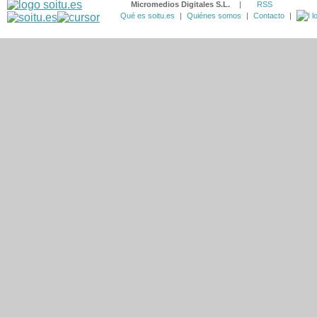
Micromedios Digitales S.L.
|
RSS
Qué es soitu.es
|
Quiénes somos
|
Contacto
|