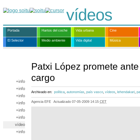
vídeos
Portada
Hartos del coche
Vida urbana
Cine
El Selector
Medio ambiente
Vida digital
Música
Patxi López promete ante
cargo
+info
+info
Archivado en:
política
,
autonomías
,
país vasco
,
vídeos
,
lehendakari
,
pa
+info
Agencia EFE
Actualizado
07-05-2009 14:15
CET
+info
+info
+info
vídeo
+info