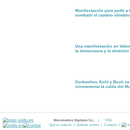
Manifestación para pedir a
combatir el cambio climátic
Una manifestación en Valen
la democracia y la dimisió
Gorbachov, Kohl y Bush se
conmemorar la caída del Mu
Micromedios Digitales S.L.
|
RSS
Qué es soitu.es
|
Quiénes somos
|
Contacto
|