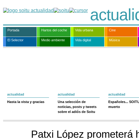
actual
Portada
Hartos del coche
Vida urbana
Cine
El Selector
Medio ambiente
Vida digital
Música
actualidad
actualidad
actualidad
Hasta la vista y gracias
Una selección de
Españoles... SOIT
noticias, posts y tweets
muerto
sobre el adiós de Soitu
Patxi López prometerá 