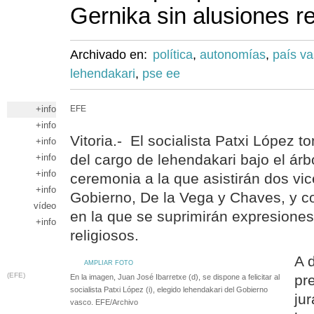
Gernika sin alusiones re
Archivado en:
política
,
autonomías
,
país v
lehendakari
,
pse ee
+info
EFE
+info
Vitoria.- El socialista Patxi López 
+info
del cargo de lehendakari bajo el árb
+info
+info
ceremonia a la que asistirán dos vi
+info
Gobierno, De la Vega y Chaves, y c
vídeo
en la que se suprimirán expresione
+info
religiosos.
A 
AMPLIAR FOTO
(EFE)
pr
En la imagen, Juan José Ibarretxe (d), se dispone a felicitar al
socialista Patxi López (i), elegido lehendakari del Gobierno
jur
vasco. EFE/Archivo