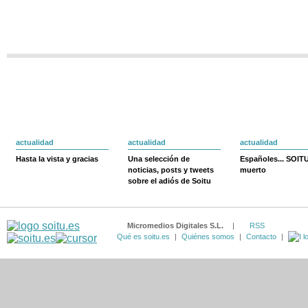
actualidad
actualidad
actualidad
Hasta la vista y gracias
Una selección de
Españoles... SOIT
noticias, posts y tweets
muerto
sobre el adiós de Soitu
Micromedios Digitales S.L.
|
RSS
Qué es soitu.es
|
Quiénes somos
|
Contacto
|