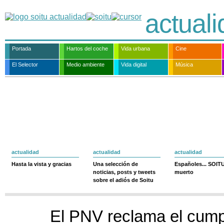
actual
Portada
Hartos del coche
Vida urbana
Cine
El Selector
Medio ambiente
Vida digital
Música
actualidad
actualidad
actualidad
Hasta la vista y gracias
Una selección de
Españoles... SOIT
noticias, posts y tweets
muerto
sobre el adiós de Soitu
El PNV reclama el cump