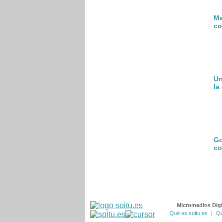
Ma
co
Un
la
Go
co
Micromedios Digi
Qué es soitu.es
|
Qu