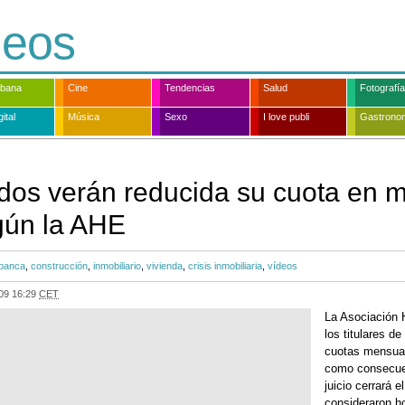
deos
rbana
Cine
Tendencias
Salud
Fotografía
ital
Música
Sexo
I love publi
Gastrono
dos verán reducida su cuota en 
gún la AHE
banca
,
construcción
,
inmobiliario
,
vivienda
,
crisis inmobiliaria
,
vídeos
09 16:29
CET
La Asociación 
los titulares d
cuotas mensual
como consecuen
juicio cerrará e
consideraron h