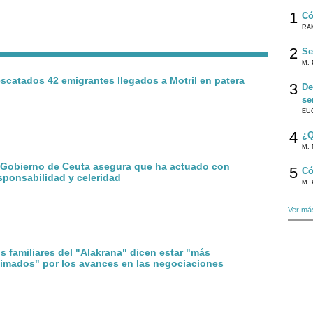
1
Có
RA
2
Se
M. 
scatados 42 emigrantes llegados a Motril en patera
3
De
se
EU
4
¿Q
M. 
 Gobierno de Ceuta asegura que ha actuado con
5
Có
sponsabilidad y celeridad
M. 
Ver má
s familiares del "Alakrana" dicen estar "más
imados" por los avances en las negociaciones