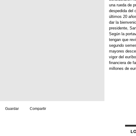
una rueda de p
despedida del q
últimos 20 año
dar la bienveni
presidente, San
Según la porta
tengan que revi
segundo semest
mayores descen
vigor del euríb
financiera de 
millones de euro
Guardar
Compartir
LO