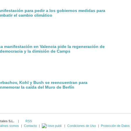
nifestación para pedir a los gobiernos medidas para
mbatir el cambio climático
a manifestación en Valencia pide la regeneración de
 democracia y la dimisión de Camps
rbachov, Kohl y Bush se reencuentran para
nmemorar la caída del Muro de Berlín
tales S.L.
|
RSS
iénes somos
|
Contacto
|
|
Condiciones de Uso
|
Protección de Datos