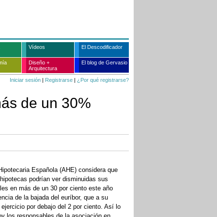
Vídeos
El Descodificador
mía
Diseño +
El blog de Gervasio
Arquitectura
Iniciar sesión
|
Registrarse
|
¿Por qué registrarse?
más de un 30%
Hipotecaria Española (AHE) considera que
e hipotecas podrían ver disminuidas sus
es en más de un 30 por ciento este año
cia de la bajada del euríbor, que a su
l ejercicio por debajo del 2 por ciento. Así lo
oy los responsables de la asociación en