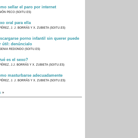
mo sellar el paro por internet
MÓN PECO (SOITU.ES)
xo oral para ella
PÉREZ, J. J. BORRÁS Y X. ZUBIETA (SOITU.ES)
scargarse porno infantil sin querer puede
r útil: denúncialo
GENIA REDONDO (SOITU.ES)
ué es el sexo?
PÉREZ, J.J. BORRÁS Y X. ZUBIETA (SOITU.ES)
mo masturbarse adecuadamente
PÉREZ, J. J. BORRÁS Y X. ZUBIETA (SOITU.ES)
s
»