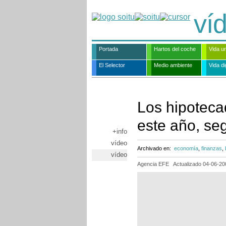
ví
Portada
Hartos del coche
Vida u
El Selector
Medio ambiente
Vida dig
Los hipoteca
este año, se
+info
vídeo
Archivado en:
economía
,
finanzas
,
vídeo
Agencia EFE
Actualizado
04-06-20