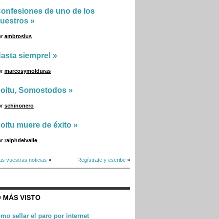
onfesiones de uno de los
uestros
»
or
ambrosius
asta siempre!
»
or
marcosymolduras
oitu, Somostodos
»
or
schinonero
oitu muere de éxito
»
or
ralphdelvalle
as vuestras noticias
»
Regístrate y escribe
»
 MÁS VISTO
mo sellar el paro por internet