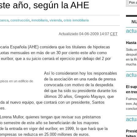
te año, según la AHE
banca
,
construcción
,
inmobiliario
,
vivienda
,
crisis inmobiliaria
NU
actu
Actualizado
04-06-2009 14:07
CET
Hasta 
caria Española (AHE) considera que los titulares de hipotecas
Soitu.
cuotas mensuales en más de un 30 por ciento este año como
después
uríbor, que a su juicio cerrará el ejercicio por debajo del 2 por
en la R
mucha g
Así lo consideraron hoy los responsables
actu
de la asociación en una rueda de prensa
pisos en un edificio de
convocada con motivo de la despedida
El sup
del que ha sido su presidente durante los
en tr
últimos 20 años, Gregorio Mayayo, que
Fuimos
ida al nuevo equipo, que contará con un presidente, Santos
tren. A
tes.
conclus
Lorena Mullor, quienes tengan que revisar sus préstamos
actu
do semestre de este año se beneficiarán de los mayores
la entrada en vigor del euríbor, en 1999, lo que hará que la
Presid
y empresas se reduzca en 25.000 millones de euros.
falten