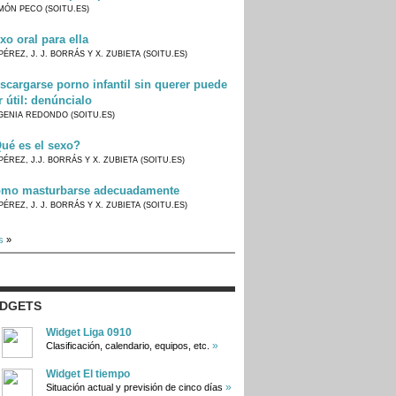
MÓN PECO (SOITU.ES)
xo oral para ella
PÉREZ, J. J. BORRÁS Y X. ZUBIETA (SOITU.ES)
scargarse porno infantil sin querer puede
r útil: denúncialo
GENIA REDONDO (SOITU.ES)
ué es el sexo?
PÉREZ, J.J. BORRÁS Y X. ZUBIETA (SOITU.ES)
mo masturbarse adecuadamente
PÉREZ, J. J. BORRÁS Y X. ZUBIETA (SOITU.ES)
s
»
IDGETS
Widget Liga 0910
»
Clasificación, calendario, equipos, etc.
Widget El tiempo
»
Situación actual y previsión de cinco días