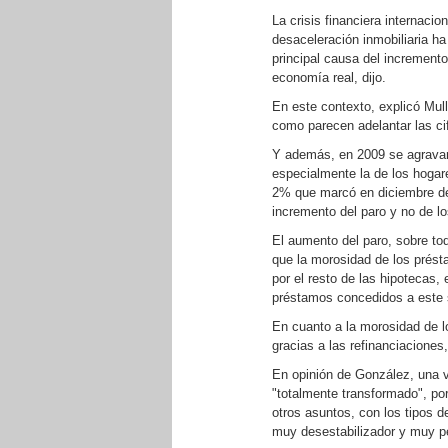
La crisis financiera internac
desaceleración inmobiliaria ha 
principal causa del increment
economía real, dijo.
En este contexto, explicó Mullo
como parecen adelantar las ci
Y además, en 2009 se agravará
especialmente la de los hogare
2% que marcó en diciembre de
incremento del paro y no de lo
El aumento del paro, sobre tod
que la morosidad de los présta
por el resto de las hipotecas,
préstamos concedidos a este se
En cuanto a la morosidad de l
gracias a las refinanciaciones
En opinión de González, una v
"totalmente transformado", po
otros asuntos, con los tipos d
muy desestabilizador y muy pe