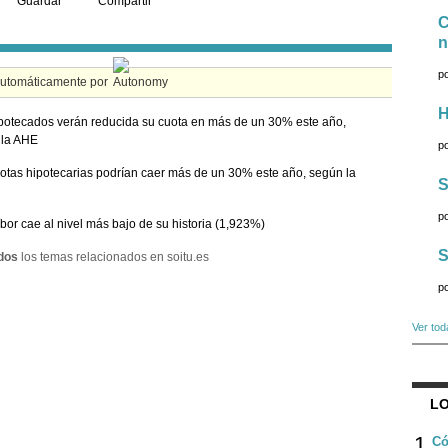
Guardar
Compartir
C
n
p
automáticamente por
H
potecados verán reducida su cuota en más de un 30% este año,
 la AHE
p
otas hipotecarias podrían caer más de un 30% este año, según la
S
p
íbor cae al nivel más bajo de su historia (1,923%)
S
dos
los temas relacionados en soitu.es
p
Ver tod
LO
1
Có