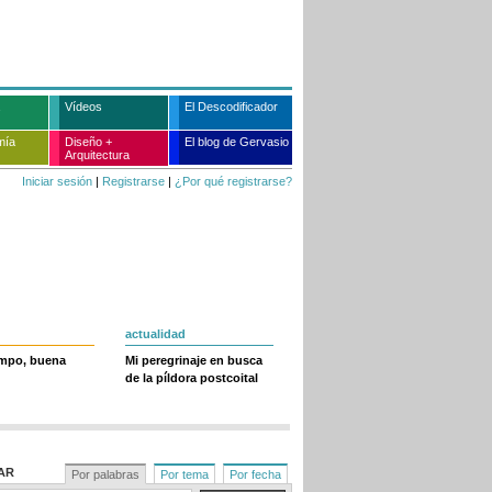
Vídeos
El Descodificador
mía
Diseño +
El blog de Gervasio
Arquitectura
Iniciar sesión
|
Registrarse
|
¿Por qué registrarse?
actualidad
empo, buena
Mi peregrinaje en busca
de la píldora postcoital
AR
Por palabras
Por tema
Por fecha