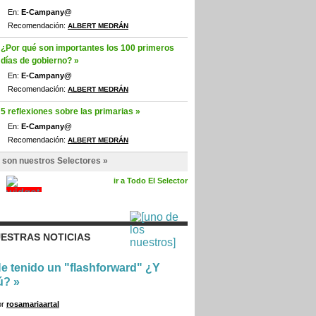
En:
E-Campany@
Recomendación:
ALBERT MEDRÁN
¿Por qué son importantes los 100 primeros
días de gobierno? »
En:
E-Campany@
Recomendación:
ALBERT MEDRÁN
5 reflexiones sobre las primarias »
En:
E-Campany@
Recomendación:
ALBERT MEDRÁN
 son nuestros Selectores »
ir a Todo El Selector
ESTRAS NOTICIAS
e tenido un "flashforward" ¿Y
ú?
»
or
rosamariaartal