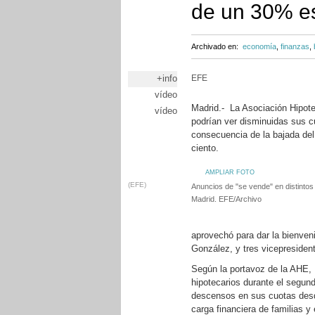
de un 30% es
Archivado en:
economía
,
finanzas
,
+info
EFE
vídeo
Madrid.- La Asociación Hipote
vídeo
podrían ver disminuidas sus 
consecuencia de la bajada del e
ciento.
AMPLIAR FOTO
(EFE)
Anuncios de "se vende" en distintos 
Madrid. EFE/Archivo
aprovechó para dar la bienven
González, y tres vicepresiden
Según la portavoz de la AHE, 
hipotecarios durante el segun
descensos en sus cuotas desde 
carga financiera de familias 