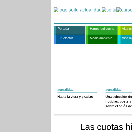
Portada
Hartos del coche
Vida u
El Selector
Medio ambiente
Vida dig
actualidad
actualidad
Hasta la vista y gracias
Una selección de
noticias, posts y
sobre el adiós de
Las cuotas h