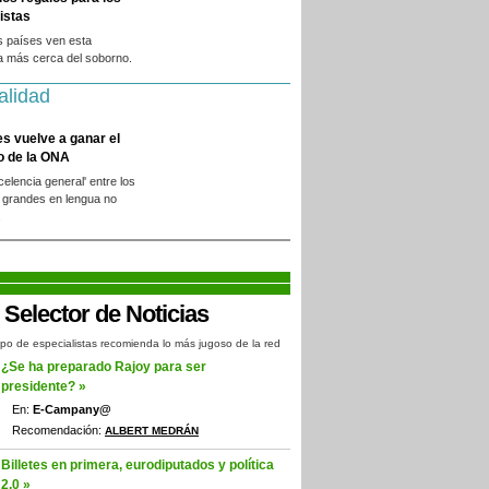
istas
s países ven esta
a más cerca del soborno.
alidad
es vuelve a ganar el
o de la ONA
xcelencia general' entre los
 grandes en lengua no
.
po de especialistas recomienda lo más jugoso de la red
¿Se ha preparado Rajoy para ser
presidente? »
En:
E-Campany@
Recomendación:
ALBERT MEDRÁN
Billetes en primera, eurodiputados y política
2.0 »