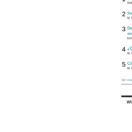
RA
2
Se
M. 
3
De
se
EU
4
¿Q
M. 
5
Có
M. 
Ver má
W