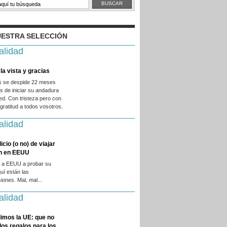
ESTRA SELECCIÓN
alidad
la vista y gracias
es se despide 22 meses
 de iniciar su andadura
ed. Con tristeza pero con
ratitud a todos vosotros.
alidad
licio (o no) de viajar
en en EEUU
 a EEUU a probar su
quí están las
iones. Mal, mal...
alidad
imos la UE: que no
 los regalos para los