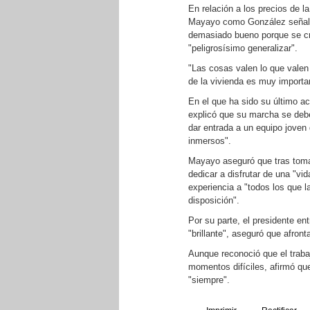
En relación a los precios de l
Mayayo como González señala
demasiado bueno porque se cre
"peligrosísimo generalizar".
"Las cosas valen lo que valen
de la vivienda es muy importan
En el que ha sido su último a
explicó que su marcha se deb
dar entrada a un equipo joven 
inmersos".
Mayayo aseguró que tras toma
dedicar a disfrutar de una "vi
experiencia a "todos los que la
disposición".
Por su parte, el presidente en
"brillante", aseguró que afron
Aunque reconoció que el traba
momentos difíciles, afirmó que
"siempre".