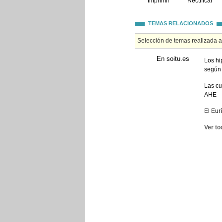
Imprimir
Rectificar
TEMAS RELACIONADOS
Selección de temas realizada 
En soitu.es
Los hi
según
Las cu
AHE
El Eur
Ver to