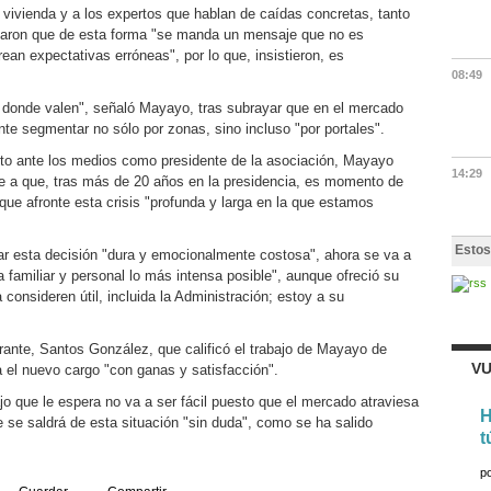
a vivienda y a los expertos que hablan de caídas concretas, tanto
ron que de esta forma "se manda un mensaje que no es
an expectativas erróneas", por lo que, insistieron, es
08:49
 donde valen", señaló Mayayo, tras subrayar que en el mercado
te segmentar no sólo por zonas, sino incluso "por portales".
cto ante los medios como presidente de la asociación, Mayayo
14:29
e a que, tras más de 20 años en la presidencia, es momento de
que afronte esta crisis "profunda y larga en la que estamos
Estos
r esta decisión "dura y emocionalmente costosa", ahora se va a
da familiar y personal lo más intensa posible", aunque ofreció su
 consideren útil, incluida la Administración; estoy a su
trante, Santos González, que calificó el trabajo de Mayayo de
VU
ta el nuevo cargo "con ganas y satisfacción".
jo que le espera no va a ser fácil puesto que el mercado atraviesa
H
 se saldrá de esta situación "sin duda", como se ha salido
t
p