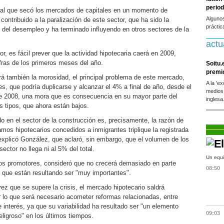
period
ional que secó los mercados de capitales en un momento de
Alguno
contribuido a la paralización de este sector, que ha sido la
práctic
o del desempleo y ha terminado influyendo en otros sectores de la
actu
r, es fácil prever que la actividad hipotecaria caerá en 2009,
fras de los primeros meses del año.
Soitu.
premi
 también la morosidad, el principal problema de este mercado,
A la 'e
s, que podría duplicarse y alcanzar el 4% a final de año, desde el
medios
 2008, una mora que es consecuencia en su mayor parte del
inglesa
s tipos, que ahora están bajos.
o en el sector de la construcción es, precisamente, la razón de
mos hipotecarios concedidos a inmigrantes triplique la registrada
 explicó González, que aclaró, sin embargo, que el volumen de los
ctor no llega ni al 5% del total.
Un equi
os promotores, consideró que no crecerá demasiado en parte
08:50
, que están resultando ser "muy importantes".
ez que se supere la crisis, el mercado hipotecario saldrá
r lo que será necesario acometer reformas relacionadas, entre
e interés, ya que su variabilidad ha resultado ser "un elemento
09:03
ligroso" en los últimos tiempos.