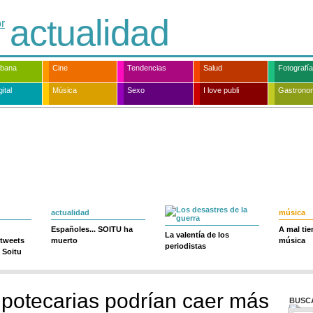
actualidad
rbana
Cine
Tendencias
Salud
Fotografía
ital
Música
Sexo
I love publi
Gastrono
actualidad
música
Españoles... SOITU ha
A mal ti
La valentía de los
 tweets
muerto
música
periodistas
 Soitu
ipotecarias podrían caer más
BUSC