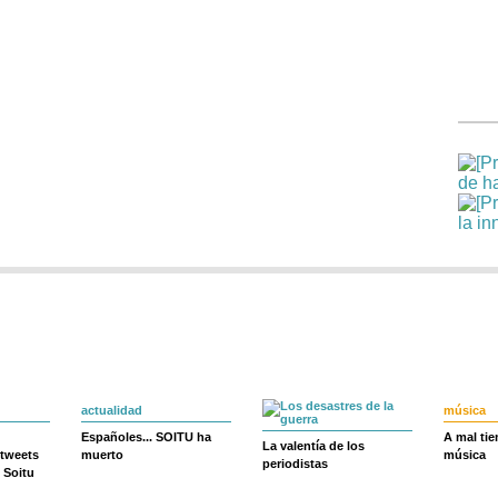
actualidad
música
Españoles... SOITU ha
A mal ti
La valentía de los
 tweets
muerto
música
periodistas
 Soitu