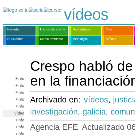
vídeos
Portada
Hartos del coche
Vida urbana
Cine
El Selector
Medio ambiente
Vida digital
Música
Crespo habló de 
en la financiació
+info
+info
+info
Archivado en:
vídeos
,
justic
+info
+info
investigación
,
galicia
,
comuni
vídeo
+info
Agencia EFE
Actualizado
0
+info
+info