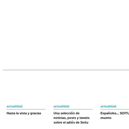
actualidad
actualidad
actualidad
Hasta la vista y gracias
Una selección de
Españoles... SOIT
noticias, posts y tweets
muerto
sobre el adiós de Soitu