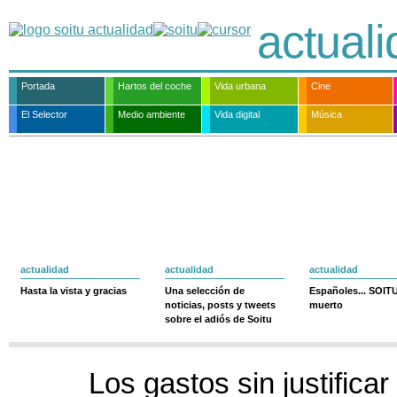
actual
Portada
Hartos del coche
Vida urbana
Cine
El Selector
Medio ambiente
Vida digital
Música
actualidad
actualidad
actualidad
Hasta la vista y gracias
Una selección de
Españoles... SOIT
noticias, posts y tweets
muerto
sobre el adiós de Soitu
Los gastos sin justificar