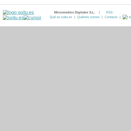
Micromedios Digitales S.L.
|
RSS
Qué es soitu.es
|
Quiénes somos
|
Contacto
|