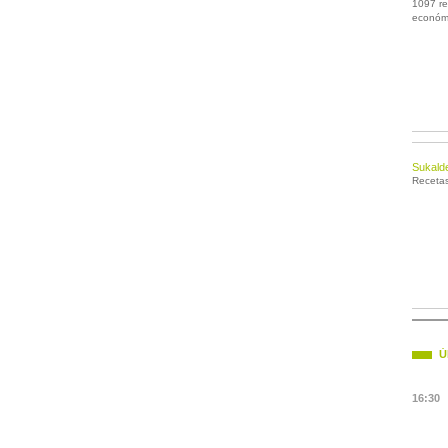
1097 re
económ
Sukald
Receta
Ú
16:30