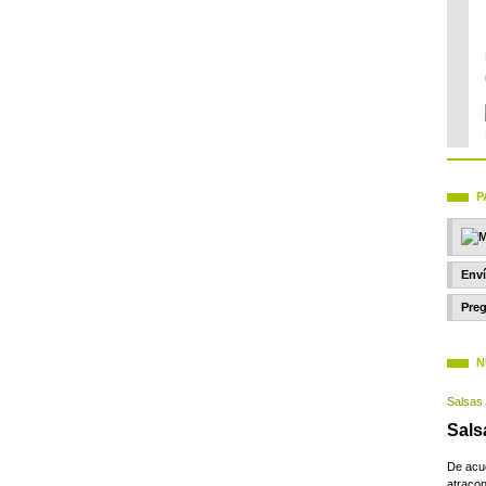
P
Enví
Preg
N
Salsas 
Sals
De acu
atraco