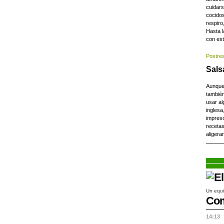
cuidar
cocidos
respiro
Hasta l
con est
Postre
Sals
Aunque
tambié
usar al
inglesa
impres
recetas
aligerar
Un equi
Com
14:13