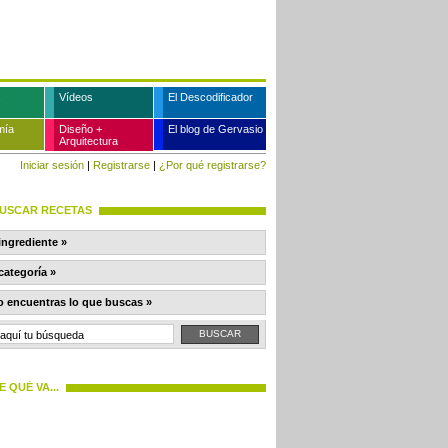
Vídeos
El Descodificador
mía
Diseño +
El blog de Gervasio
Arquitectura
Iniciar sesión
|
Registrarse
|
¿Por qué registrarse?
USCAR RECETAS
ingrediente »
categoría »
o encuentras lo que buscas »
E QUÉ VA...