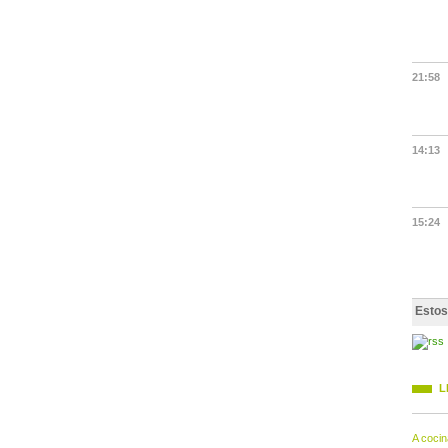
21:58
14:13
15:24
Estos
L
A cocin