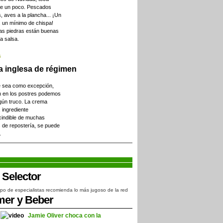
se un poco. Pescados
, aves a la plancha... ¡Un
, un mínimo de chispa!
as piedras están buenas
a salsa.
s
a inglesa de régimen
 sea como excepción,
n en los postres podemos
gún truco. La crema
, ingrediente
cindible de muchas
 de repostería, se puede
.
po de especialistas recomienda lo más jugoso de la red
er y Beber
Jamie Oliver choca con la