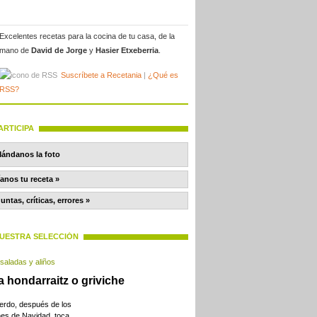
Excelentes recetas para la cocina de tu casa, de la
mano de
David de Jorge
y
Hasier Etxeberria
.
Suscríbete a Recetania
|
¿Qué es
RSS?
ARTICIPA
anos tu receta »
untas, críticas, errores »
UESTRA SELECCIÓN
saladas y aliños
a hondarraitz o griviche
erdo, después de los
nes de Navidad, toca