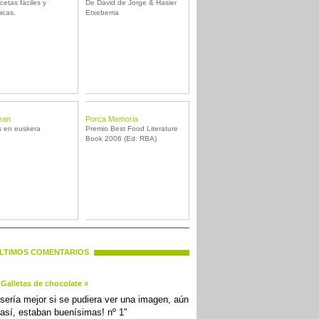
cetas fáciles y
De David de Jorge & Hasier
icas.
Etxeberria
ean
Porca Memoria
s en euskera
Premio Best Food Literature
Book 2006 (Ed. RBA)
LTIMOS COMENTARIOS
Galletas de chocolate »
sería mejor si se pudiera ver una imagen, aún
así, estaban buenísimas! nº 1"