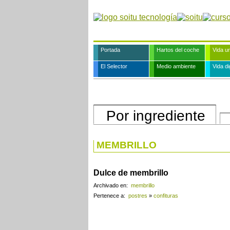
Portada
Hartos del coche
Vida u
El Selector
Medio ambiente
Vida dig
Por ingrediente
MEMBRILLO
Dulce de membrillo
Archivado en:
membrillo
Pertenece a:
postres
»
confituras