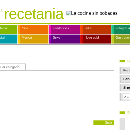
recetania
rbana
Cine
Tendencias
Salud
Fotografía
ital
Música
Sexo
I love publi
Gastrono
B
Por categoría
Por 
Por 
Si n
D
Subir