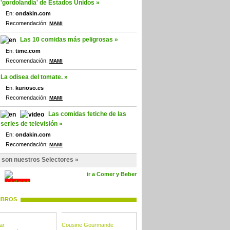
'gordolandia' de Estados Unidos »
En:
ondakin.com
Recomendación:
MAMI
Las 10 comidas más peligrosas »
En:
time.com
Recomendación:
MAMI
La odisea del tomate. »
En:
kurioso.es
Recomendación:
MAMI
Las comidas fetiche de las
series de televisión »
En:
ondakin.com
Recomendación:
MAMI
 son nuestros Selectores »
ir a Comer y Beber
IBROS
ar
Cousine Gourmande