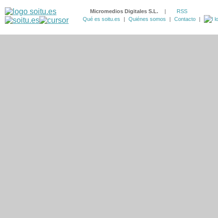
Micromedios Digitales S.L.
|
RSS
Qué es soitu.es
|
Quiénes somos
|
Contacto
|