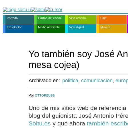
Portada
Hartos del coche
Vida urbana
Cine
El Selector
Medio ambiente
Vida digital
Música
Yo también soy José An
mesa cojea)
Archivado en:
politica
,
comunicacion
,
euro
Por
OTTOREUSS
Uno de mis sitios web de referencia
blog del guionista José Antonio Pér
Soitu.es
y que ahora
también escrib