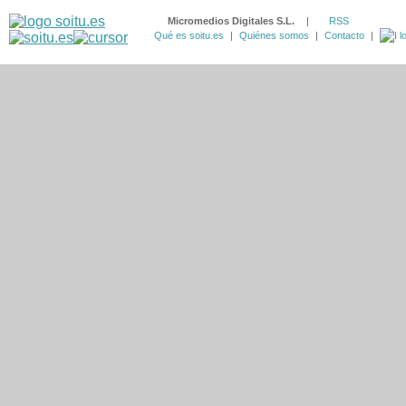
Micromedios Digitales S.L.
|
RSS
Qué es soitu.es
|
Quiénes somos
|
Contacto
|