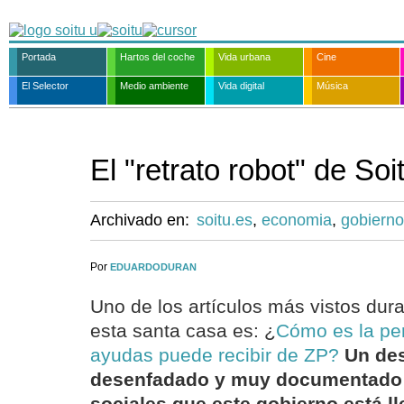
Portada
Hartos del coche
Vida urbana
Cine
El Selector
Medio ambiente
Vida digital
Música
El "retrato robot" de Soi
Archivado en:
soitu.es
,
economia
,
gobierno
Por
EDUARDODURAN
Uno de los artículos más vistos dur
esta santa casa es: ¿
Cómo es la pe
ayudas puede recibir de ZP?
Un de
desenfadado y muy documentado 