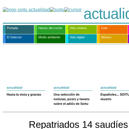
actual
Portada
Hartos del coche
Vida urbana
Cine
El Selector
Medio ambiente
Vida digital
Música
actualidad
actualidad
actualidad
Hasta la vista y gracias
Una selección de
Españoles... SOIT
noticias, posts y tweets
muerto
sobre el adiós de Soitu
Repatriados 14 saudíes