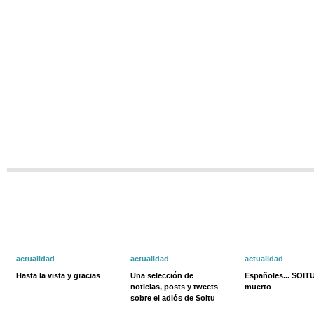
actualidad
actualidad
actualidad
Hasta la vista y gracias
Una selección de
Españoles... SOIT
noticias, posts y tweets
muerto
sobre el adiós de Soitu