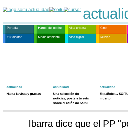
actual
Portada
Hartos del coche
Vida urbana
Cine
El Selector
Medio ambiente
Vida digital
Música
actualidad
actualidad
actualidad
Hasta la vista y gracias
Una selección de
Españoles... SOIT
noticias, posts y tweets
muerto
sobre el adiós de Soitu
Ibarra dice que el PP "