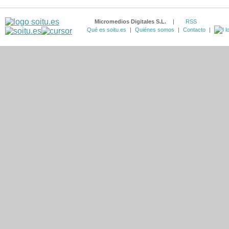
Micromedios Digitales S.L.
|
RSS
Qué es soitu.es
|
Quiénes somos
|
Contacto
|