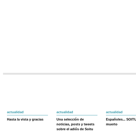
actualidad
actualidad
actualidad
Hasta la vista y gracias
Una selección de
Españoles... SOIT
noticias, posts y tweets
muerto
sobre el adiós de Soitu