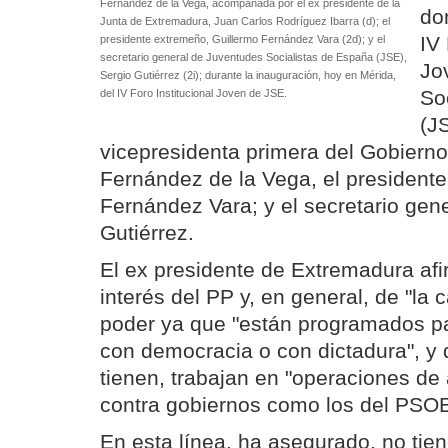
Fernández de la Vega, acompañada por el ex presidente de la
do
Junta de Extremadura, Juan Carlos Rodríguez Ibarra (d); el
IV 
presidente extremeño, Guillermo Fernández Vara (2d); y el
secretario general de Juventudes Socialistas de España (JSE),
Jo
Sergio Gutiérrez (2i); durante la inauguración, hoy en Mérida,
So
del IV Foro Institucional Joven de JSE.
(JS
vicepresidenta primera del Gobierno
Fernández de la Vega, el president
Fernández Vara; y el secretario gen
Gutiérrez.
El ex presidente de Extremadura afi
interés del PP y, en general, de "la 
poder ya que "están programados p
con democracia o con dictadura", y 
tienen, trabajan en "operaciones de 
contra gobiernos como los del PSO
En esta línea, ha asegurado, no tie