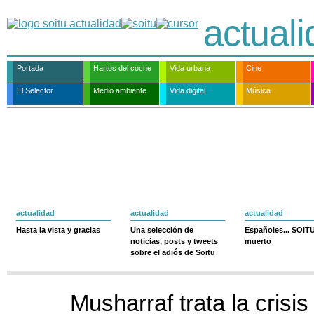
actual
Portada
Hartos del coche
Vida urbana
Cine
El Selector
Medio ambiente
Vida digital
Música
actualidad
actualidad
actualidad
Hasta la vista y gracias
Una selección de
Españoles... SOIT
noticias, posts y tweets
muerto
sobre el adiós de Soitu
Musharraf trata la crisi