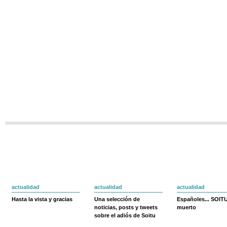
actualidad
actualidad
actualidad
Hasta la vista y gracias
Una selección de
Españoles... SOIT
noticias, posts y tweets
muerto
sobre el adiós de Soitu