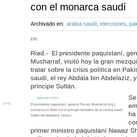
con el monarca saudí
Archivado en:
arabia saudí
,
elecciones
,
pak
EFE
Riad.- El presidente paquistaní, ge
Musharraf, visitó hoy la gran mezqu
tratar sobre la crisis política en Pa
saudí, el rey Abdala bin Abdelaziz, y
príncipe Sultán.
Se
AMPLIAR FOTO
(EFE)
em
El presidente paquistaní, general Pervez Musharraf (izq.),
conversa en Riad con el príncipe heredero de la corona saudí,
ha
Sultán bin Abdulaziz (dcha.).
co
primer ministro paquistaní Nawaz Sha