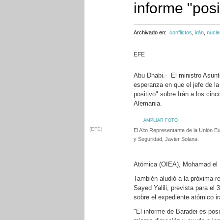
informe "posi
Archivado en:
conflictos
,
irán
,
nucle
EFE
Abu Dhabi.- El ministro Asunt
esperanza en que el jefe de la
positivo" sobre Irán a los ci
Alemania.
AMPLIAR FOTO
(EFE)
El Alto Representante de la Unión Eu
y Seguridad, Javier Solana.
Atómica (OIEA), Mohamad el B
También aludió a la próxima re
Sayed Yalili, prevista para el
sobre el expediente atómico ir
"El informe de Baradei es posi