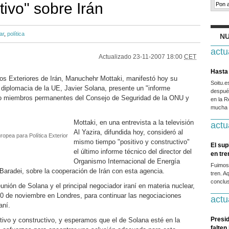
tivo" sobre Irán
ar
,
política
NU
actu
Actualizado
23-11-2007 18:00
CET
Hasta 
os Exteriores de Irán, Manuchehr Mottaki, manifestó hoy su
Soitu.
 diplomacia de la UE, Javier Solana, presente un "informe
después
nco miembros permanentes del Consejo de Seguridad de la ONU y
en la R
mucha g
Mottaki, en una entrevista a la televisión
actu
Al Yazira, difundida hoy, consideró al
ropea para Política Exterior
mismo tiempo "positivo y constructivo"
El sup
el último informe técnico del director del
en tr
Organismo Internacional de Energía
Fuimos
aradei, sobre la cooperación de Irán con esta agencia.
tren. A
conclus
unión de Solana y el principal negociador iraní en materia nuclear,
 30 de noviembre en Londres, para continuar las negociaciones
actu
aní.
Presid
tivo y constructivo, y esperamos que el de Solana esté en la
falten