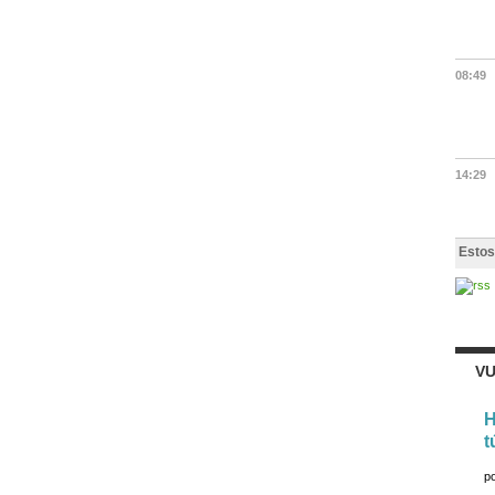
08:49
14:29
Estos
VU
H
t
p