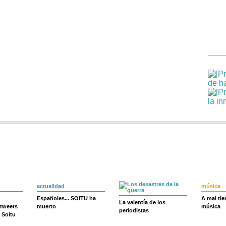
actualidad
música
Españoles... SOITU ha
A mal ti
La valentía de los
 tweets
muerto
música
periodistas
 Soitu