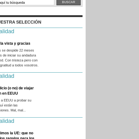
ESTRA SELECCIÓN
alidad
la vista y gracias
es se despide 22 meses
 de iniciar su andadura
ed. Con tristeza pero con
ratitud a todos vosotros.
alidad
licio (o no) de viajar
en en EEUU
 a EEUU a probar su
quí están las
iones. Mal, mal...
alidad
imos la UE: que no
 los regalos para los