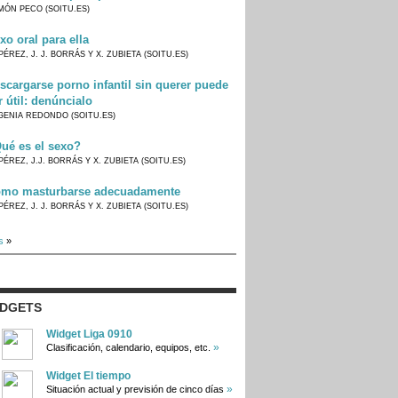
MÓN PECO (SOITU.ES)
xo oral para ella
PÉREZ, J. J. BORRÁS Y X. ZUBIETA (SOITU.ES)
scargarse porno infantil sin querer puede
r útil: denúncialo
GENIA REDONDO (SOITU.ES)
ué es el sexo?
PÉREZ, J.J. BORRÁS Y X. ZUBIETA (SOITU.ES)
mo masturbarse adecuadamente
PÉREZ, J. J. BORRÁS Y X. ZUBIETA (SOITU.ES)
s
»
IDGETS
Widget Liga 0910
»
Clasificación, calendario, equipos, etc.
Widget El tiempo
»
Situación actual y previsión de cinco días