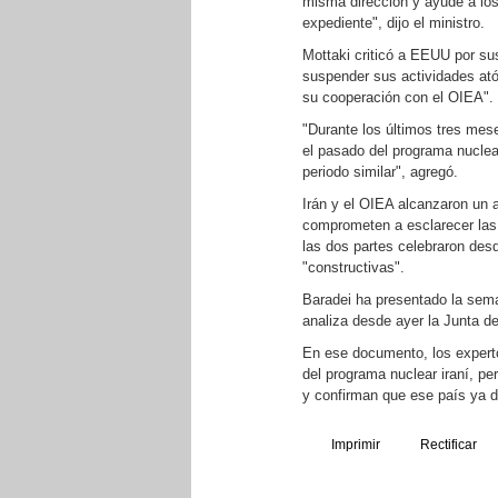
misma dirección y ayude a los
expediente", dijo el ministro.
Mottaki criticó a EEUU por su
suspender sus actividades ató
su cooperación con el OIEA".
"Durante los últimos tres mes
el pasado del programa nuclea
periodo similar", agregó.
Irán y el OIEA alcanzaron un 
comprometen a esclarecer las
las dos partes celebraron des
"constructivas".
Baradei ha presentado la sem
analiza desde ayer la Junta 
En ese documento, los experto
del programa nuclear iraní, per
y confirman que ese país ya d
Imprimir
Rectificar