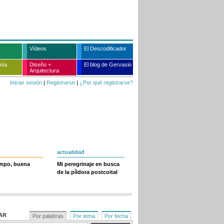
Vídeos
El Descodificador
mía
Diseño +
El blog de Gervasio
Arquitectura
Iniciar sesión
|
Registrarse
|
¿Por qué registrarse?
actualidad
empo, buena
Mi peregrinaje en busca
de la píldora postcoital
AR
Por palabras
Por tema
Por fecha