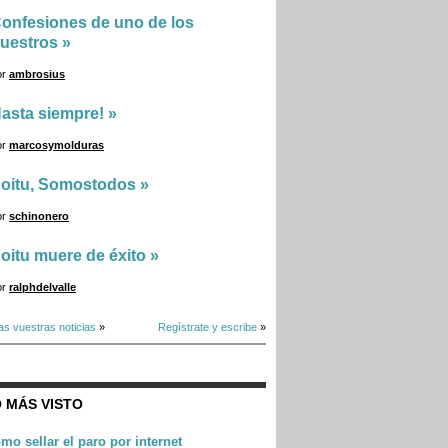
onfesiones de uno de los
uestros
»
or
ambrosius
asta siempre!
»
or
marcosymolduras
oitu, Somostodos
»
or
schinonero
oitu muere de éxito
»
or
ralphdelvalle
as vuestras noticias
»
Regístrate y escribe
»
 MÁS VISTO
mo sellar el paro por internet