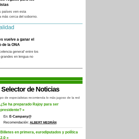
istas
s países ven esta
a más cerca del soborno.
alidad
es vuelve a ganar el
o de la ONA
xcelencia general' entre los
 grandes en lengua no
.
po de especialistas recomienda lo más jugoso de la red
¿Se ha preparado Rajoy para ser
presidente? »
En:
E-Campany@
Recomendación:
ALBERT MEDRÁN
Billetes en primera, eurodiputados y política
2.0 »