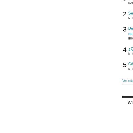
RA
2
Se
M. 
3
De
se
EU
4
¿Q
M. 
5
Có
M. 
Ver má
W