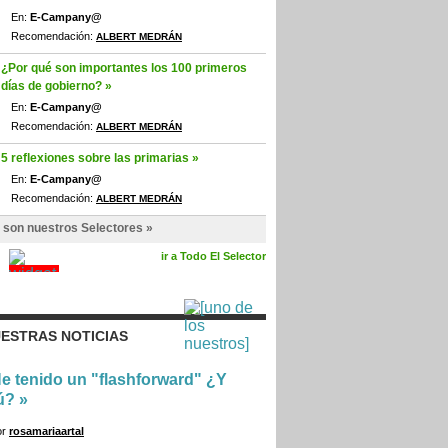
En:
E-Campany@
Recomendación:
ALBERT MEDRÁN
¿Por qué son importantes los 100 primeros
días de gobierno? »
En:
E-Campany@
Recomendación:
ALBERT MEDRÁN
5 reflexiones sobre las primarias »
En:
E-Campany@
Recomendación:
ALBERT MEDRÁN
 son nuestros Selectores »
ir a Todo El Selector
ESTRAS NOTICIAS
e tenido un "flashforward" ¿Y
ú?
»
or
rosamariaartal