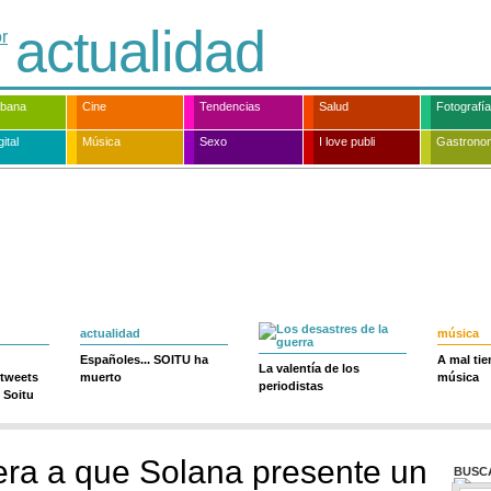
actualidad
rbana
Cine
Tendencias
Salud
Fotografía
ital
Música
Sexo
I love publi
Gastrono
actualidad
música
Españoles... SOITU ha
A mal ti
La valentía de los
 tweets
muerto
música
periodistas
 Soitu
ra a que Solana presente un
BUSC