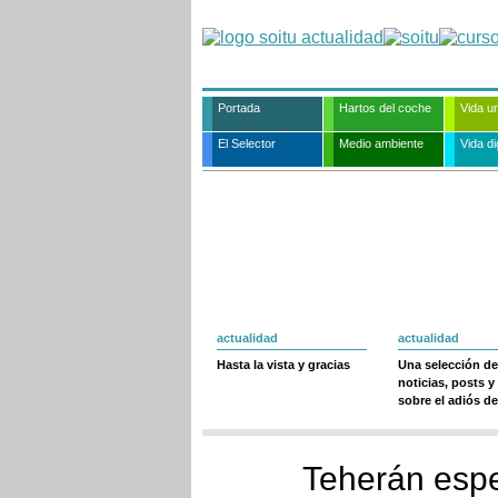
Portada
Hartos del coche
Vida u
El Selector
Medio ambiente
Vida dig
actualidad
actualidad
Hasta la vista y gracias
Una selección de
noticias, posts y
sobre el adiós de
Teherán espe