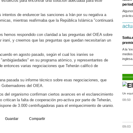
 esfuerzos para encontrar una solución adecuada para este
period
Alguno
s intentos de endurecer las sanciones a Irán por su negativa a
práctic
micas, mientras reafirmaba que la República Islámica "continuará
actu
es hemos respondido con claridad a las preguntas del OIEA sobre
Soitu.
r iraní, y creemos que las preguntas que quedan necesitarían un
premi
A la 'e
acuerdo en agosto pasado, según el cual los iraníes se
medios
inglesa
 "ambigüedades" en su programa atómico, y representantes de
de entonces varias negociaciones que Teherán calificó de
ana pasada su informe técnico sobre esas negociaciones, que
de Gobernadores del OIEA.
Un equi
s del organismo confirman ciertos avances en el esclarecimiento
o critican la falta de cooperación pro-activa por parte de Teherán,
08:50
ispone de 3.000 centrifugadoras para el enriquecimiento de uranio.
Guardar
Compartir
09:03